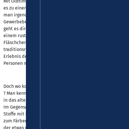
Mit Oldtimer-Bussen oder noch uriger mit Traktoren geht
es zu einem unbekannten Ziel. Dort angekommen besucht
man irgendetwas Interessantes; ein Gebäude, einen
Gewerbebetrieb oder ein Industriedenkmal. Und danach
geht es direkt zum gemütlichen Teil des Abends über. Bei
einem rustikalen Abendessen und einem oder mehreren
Fläschchen Bier wird dann stilgerecht der Ausklang des
traditionsreichen „blauen Montags“ begangen.Ein
Erlebnis der besonderen Art, an dem jedes Jahr 120-130
Personen mit dabei sind.
Doch wo kommt der Begriff „Blauer Montag“ eigentlich her
? Man kennt z.B. „blau machen“ - „blau sein“ Schauen wir
in das alte Stoff-Färbehandwerk.
Im Gegensatz zu den anderen Farben wie Purpur waren
Stoffe mit Blau einfach zu färben. Der wichtigste Farbstoff
zum Färben war der aus Indien stammende Indigo oder
der etwas weniger intensiv färbende einheimische