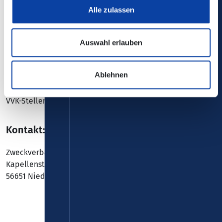
Alle zulassen
Verbandsgemeinde Mendig:
Auswahl erlauben
Abfahrtsort: 17.00 Uhr Treffen in Mendig (Lava-Dome) -
Abfahrt 17.30 Uhr
Ablehnen
VVK-Stellen: Tabakwaren Blum in Mendig (Poststraße 27)
Kontakt:
Zweckverband Vulkanregion Laacher See
Kapellenstr. 12
56651 Niederzissen