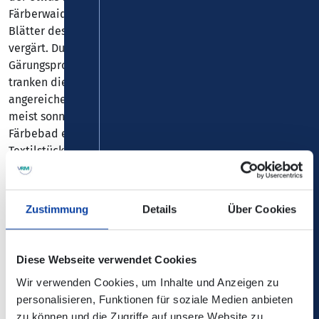
Färberwaid. Zur Herstellung des Farbstoffes wurden die
Blätter des Färberwaids in Kübeln mit menschlichem Urin
vergärt. Durch die Zugabe von Alkohol wurde der
Gärungsprozess verstärkt. Da Alkohol aber teuer war,
tranken die Färber viel Alkohol, der dann im Urin
angereichert war. Zum Färben der Stoffe wurden diese
meist sonntags für mindestens 12 Stunden in das
Färbebad eingetaucht. Die blaue Farbe auf den
Textilstücken ergab sich jedoch erst, wenn diese längere
Zeit an die Luft gehängt wurden. Immer wenn die
Färbergesellen am Montag betrunken daneben lagen, um
auf das Ergebnis zu warten, wusste jeder, dass blau
Zustimmung
Details
Über Cookies
gefärbt wurde, die Färber waren „blau“ und machten
„blau“. Auch der Begriff „Blau­er Montag“ findet hier seinen
Ursprung. Der freie Montag hat es auch in andere
Diese Webseite verwendet Cookies
Berufsgruppen geschafft. Keine Veranstaltung, die es den
Wir verwenden Cookies, um Inhalte und Anzeigen zu
Färbergesellen nachmachen will.
personalisieren, Funktionen für soziale Medien anbieten
zu können und die Zugriffe auf unsere Website zu