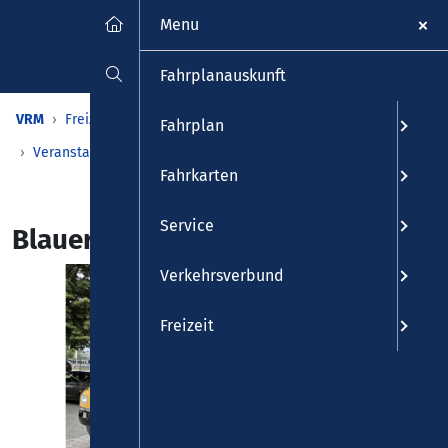
Menu
Fahrplanauskunft
VRM
Freizeit
Veranstaltungen & Kalender
Fahrplan
Veranstaltungen
Detailansicht
Fahrkarten
Service
Blauer Montag Mendig & Kruft
Verkehrsverbund
Freizeit