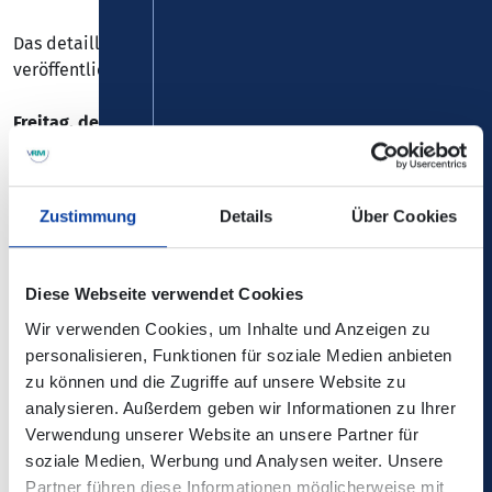
Das detaillierte Programm wird im Jahresverlauf
veröffentlicht.
Freitag, den 25.09.2026
17:00 Uhr Eröffnung der Wein- und Verköstigungsstände
19:00 Uhr Offizielle Eröffnung des Weinfestes
Zustimmung
Details
Über Cookies
Samstag, den 26.09.2026
ab 15:00 Uhr Spiel und Spaß für Kinder
16:00 Uhr Musik in der Weingass
Diese Webseite verwendet Cookies
20:00 Uhr Livemusik in der Weingass
Wir verwenden Cookies, um Inhalte und Anzeigen zu
personalisieren, Funktionen für soziale Medien anbieten
Sonntag, den 27.09.2026
zu können und die Zugriffe auf unsere Website zu
11:00 Uhr Happy Programm beginnt
analysieren. Außerdem geben wir Informationen zu Ihrer
17:00 Uhr Livemusik in der Weingass
Verwendung unserer Website an unsere Partner für
soziale Medien, Werbung und Analysen weiter. Unsere
Die Heimatfreunde Lay freuen sich auf Ihr Kommen!
Partner führen diese Informationen möglicherweise mit