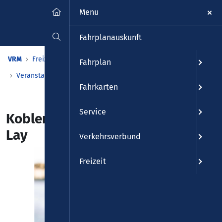
Menu
Fahrplanauskunft
VRM
Freizeit
Veranstaltungen & Kalender
Fahrplan
Veranstaltungen
Detailansicht
Fahrkarten
Service
Koblenzer Weinfest im Stadtteil
Lay
Verkehrsverbund
Freizeit