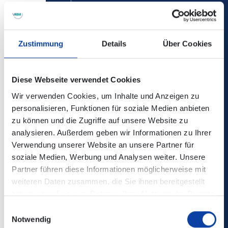
Mittelalterliche Musik, Feuerzauber, Schaukämpfe und
zünftige Tavernen gewähren den Besuchern jedes Jahr
einen authentischen Blick ins altertümliche Leben.
Zustimmung
Details
Über Cookies
Historische Händler und Handwerker gehen ihren Künsten
nach und allerlei mittelalterlich gewandetes Volk lagert
auf den Grünflächen rund um das Sinziger Schloss.
Diese Webseite verwendet Cookies
Wir verwenden Cookies, um Inhalte und Anzeigen zu
Veranstaltungsort: Schlosspark Sinzig, Barbarossastraße
personalisieren, Funktionen für soziale Medien anbieten
35, 53489 Sinzig
zu können und die Zugriffe auf unsere Website zu
analysieren. Außerdem geben wir Informationen zu Ihrer
Kontakt
Verwendung unserer Website an unsere Partner für
soziale Medien, Werbung und Analysen weiter. Unsere
Partner führen diese Informationen möglicherweise mit
Wir helfen e.V.
weiteren Daten zusammen, die Sie ihnen bereitgestellt
53489 Sinzig
haben oder die sie im Rahmen Ihrer Nutzung der Dienste
info(at)wir-helfen-ev.de
gesammelt haben.
http://www.wir-helfen-ev.de
Einwilligungsauswahl
Notwendig