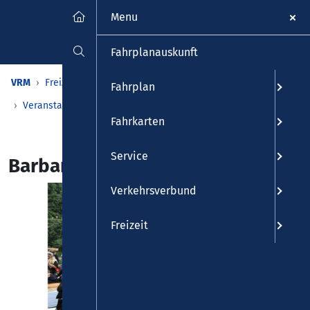
Menu
Fahrplanauskunft
VRM
Freizeit
Veranstaltungen & Kalender
Fahrplan
Veranstaltungen
Detailansicht
Fahrkarten
Service
Barbarossamarkt
Verkehrsverbund
Freizeit