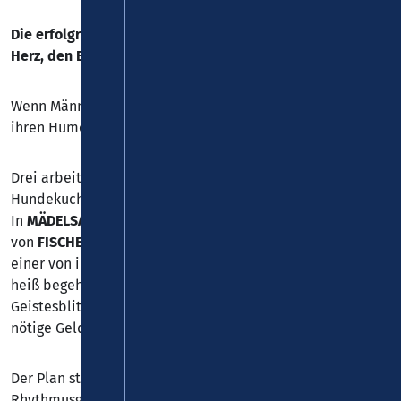
Die erfolgreichste Comedy-Show für alle, die was fürs
Herz, den Bauch und die Lachmuskeln brauchen.
Wenn Männer strippen… und dabei alles verlieren – außer
ihren Humor!
Drei arbeitslose Freunde, ein irrer Plan und eine
Hundekuchenbäckerei, die es nie geben wird:
In
MÄDELSABEND
, der gefeierten Theater-Comedy
von
FISCHER & JUNG
, nimmt das Chaos seinen Lauf. Als
einer von ihnen erzählt, dass seine Frau Tickets für die
heiß begehrten Chippendales ergattert hat, kommt der
Geistesblitz: Warum nicht selbst strippen – und so das
nötige Geld verdienen?
Der Plan steht – das Problem auch: Weder Sixpack noch
Rhythmusgefühl, dafür Glatze, Hühnerbrust und jede