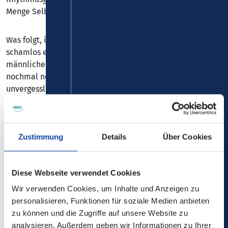
Menge Selbstüberschätzung.
Was folgt, ist eine urkomische, herzergreifende und
schamlos ehrliche Geschichte über Freundschaft, Mut,
männliches Scheitern – und den Versuch, das Leben
nochmal neu zu erfinden. Live-Comedy trifft Theater – ein
unvergesslicher Abend für Mädels, Kerle und alle
dazwischen.
“Vollblut-Komiker lassen die Hosen herunter. Großartig
Zustimmung
Details
Über Cookies
und urkomisch!”
“Spot an für sechs Sexbomben!”
“Hüllenlose Sahnehäubchen”
Diese Webseite verwendet Cookies
Wir verwenden Cookies, um Inhalte und Anzeigen zu
FISCHER & JUNG - Guido Fischer und Björn Jung
gehören
personalisieren, Funktionen für soziale Medien anbieten
seit über 20 Jahren zur festen Größe der
zu können und die Zugriffe auf unsere Website zu
deutschsprachigen Comedy- und Theaterszene. Mit ihrer
analysieren. Außerdem geben wir Informationen zu Ihrer