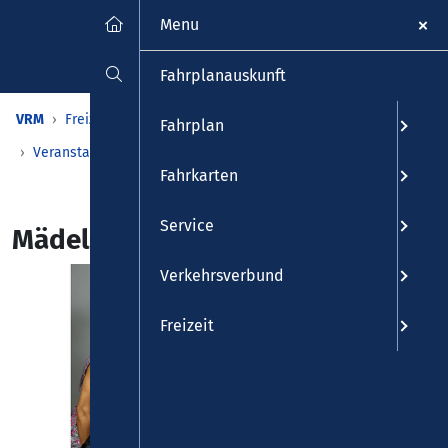
Menu
Fahrplanauskunft
VRM
Freizeit
Veranstaltungen & Kalender
Fahrplan
Veranstaltungen
Detailansicht
Fahrkarten
Service
Mädelsabend
Verkehrsverbund
Freizeit