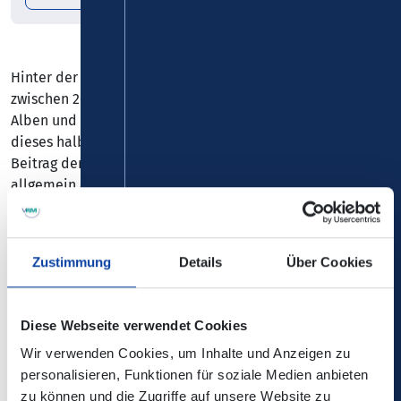
Hinter der Band liegen 55 Jahre mit kontinuierlich jeweils
zwischen 200 und 250 Auftritten pro Jahr. Mittlerweile 44
Alben und mehr als 450 Songs sind die stolze Bilanz
dieses halben Jahrhunderts musikalischen Schaffens. Der
Beitrag der Band zum Erhalt der kölschen Sprache ist
allgemein anerkannt und viele Lieder aus ihrem riesigen
Fundus sind schon längst zu Evergreens geworden. Manche
haben gar bereits den Status von Volksliedern und
gehören fest zum kölschen Liedgut.
Zustimmung
Details
Über Cookies
Stehplatz
Diese Webseite verwendet Cookies
Einlass: 18.30 Uhr
Wir verwenden Cookies, um Inhalte und Anzeigen zu
Beginn: 20.00 Uhr
personalisieren, Funktionen für soziale Medien anbieten
zu können und die Zugriffe auf unsere Website zu