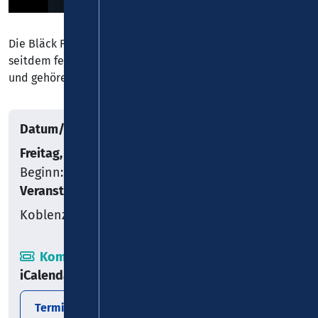
Die Bläck Fööss wurden am 15.8.1970 gegründet. Sie sind
seitdem fester Bestandteil des Kölner Kulturbetriebes
und gehören zu Köln wie der Dom.
Datum/Uhrzeit
Freitag, 18.09.2026
Beginn: 20:00
Veranstaltungsort
Koblenz
Kombiticket
iCalendar
Termin exportieren