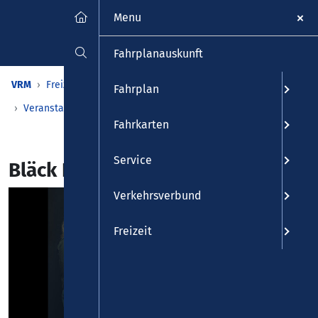
Menu
Fahrplanauskunft
VRM
Freizeit
Veranstaltungen & Kalender
Fahrplan
Veranstaltungen
Detailansicht
Fahrkarten
Service
Bläck Fööss
Verkehrsverbund
Freizeit