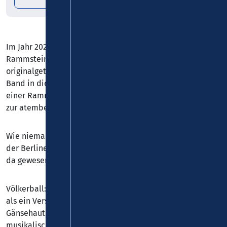
Im Jahr 2026 heben Völkerball - die authentischste
Rammstein Tribute Band Europas - buchstäblich ab. Mit
originalgetreu nachgebauten Requisiten schafft es die
Band in diesem Jahr mehr als jemals zuvor, die Perfektion
einer Rammstein-Show ganz nah zu Euch zu bringen und
zur atemberaubenden Realität werden zu lassen.
Wie niemand sonst, setzen Völkerball das Konzerterlebnis
der Berliner Rockgiganten mit explosiver Kraft und in nie
da gewesener Perfektion auf der Bühne um.
Völkerball: 99,9 % Rammstein – 100 % Völkerball ist mehr
als ein Versprechen: Die Band ist eine Garantie für
Gänsehaut, eine höchst beindruckende Pyro-Show und
musikalische Präzision auf höchstem Niveau.