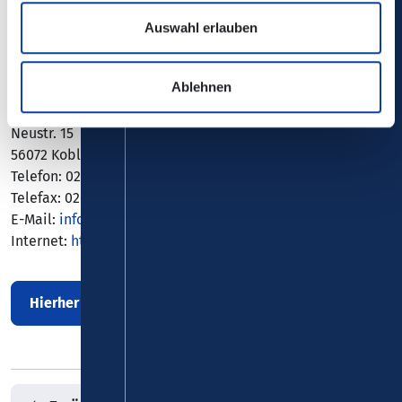
in der zweiten Klasse im Verkehrsverbund Rhein-Mosel
Auswahl erlauben
(VRM).
Ablehnen
Kontakt:
Café Hahn GmbH
Neustr. 15
56072 Koblenz
Telefon: 0261 - 42 302
Telefax: 0261 - 42 666
E-Mail:
info(at)cafehahn.de
Internet:
https://www.cafehahn.de
Hierher mit Bus/Bahn