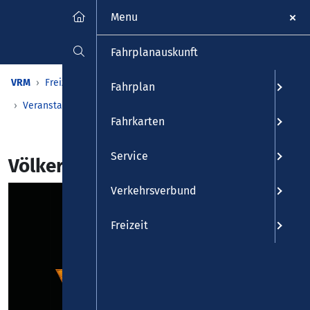
Menu
Fahrplanauskunft
VRM
Freizeit
Veranstaltungen & Kalender
Fahrplan
Veranstaltungen
Detailansicht
Fahrkarten
Service
Völkerball
Verkehrsverbund
Freizeit