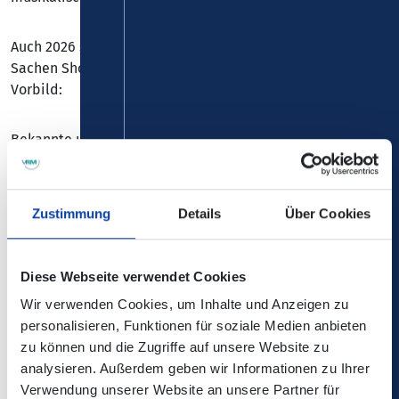
Auch 2026 setzen Völkerball wieder neue Maßstäbe in
Sachen Showdesign und Originaltreue zu ihrem großen
Vorbild:
Bekannte und beliebte Requisiten wie der Feuerbogen
und der Flammenwerfer im Song ‚Mein Teil’ wechseln sich
ab mit neuen Elementen wie dem überdimensionalen
Phallus im Song ‚Pussy‘. Und gemäß dem Namen ‚Engel‘-
Zustimmung
Details
Über Cookies
Tour erhebt sich
René -alias Till- mit mächtigen Flügeln in die Lüfte, hoch
bis ins Dach der Bühne - um dann im brutalen
Diese Webseite verwendet Cookies
Pyrogewitter das große Finale der 2,5 Stunden dauernden
Wir verwenden Cookies, um Inhalte und Anzeigen zu
Tributeshow einzuleiten.
personalisieren, Funktionen für soziale Medien anbieten
zu können und die Zugriffe auf unsere Website zu
2026 wird es Völkerball erneut gelingen, eine
analysieren. Außerdem geben wir Informationen zu Ihrer
unglaubliche Inszenierung auf die Bühne zu bringen, die
Verwendung unserer Website an unsere Partner für