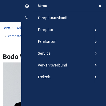
Menu
Fahrplanauskunft
VRM
Freizeit
Veranstaltungen & Kalender
Fahrplan
Veranstaltungen
Detailansicht
Fahrkarten
Service
Bodo Wartke
Verkehrsverbund
Freizeit