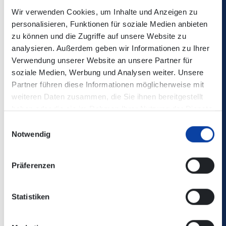
Wir verwenden Cookies, um Inhalte und Anzeigen zu
Abendkassenpreise:
personalisieren, Funktionen für soziale Medien anbieten
Sitzplatz im vorderen Bereich: 52,00 €
zu können und die Zugriffe auf unsere Website zu
Sitzplatz im hinteren Bereich: 45,00 €
analysieren. Außerdem geben wir Informationen zu Ihrer
Verwendung unserer Website an unsere Partner für
Ticketpreis inklusive Busshuttle aus der Innenstadt auf
soziale Medien, Werbung und Analysen weiter. Unsere
die Festung - mehr Infos folgen
Partner führen diese Informationen möglicherweise mit
weiteren Daten zusammen, die Sie ihnen bereitgestellt
haben oder die sie im Rahmen Ihrer Nutzung der Dienste
Ort: Open-Air auf der Sparkassenbühne, Festung
gesammelt haben.
Ehrenbreitstein
Einwilligungsauswahl
Notwendig
Hinweise zur Anreise und weitere nützliche Informationen
finden Sie unter
FAQ/Hilfe
.
Präferenzen
Kontakt:
Statistiken
Café Hahn GmbH