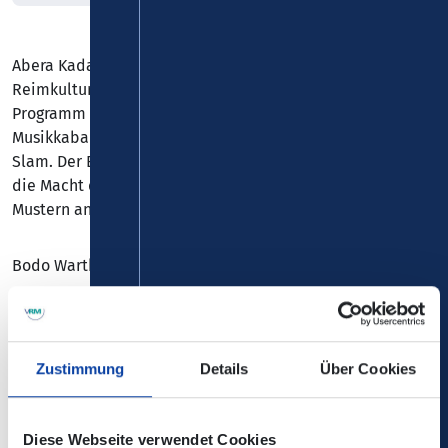
Abera Kadabera! Feiner Sprachwitz, überraschende
Reimkultur und virtuoses Klavierspiel – das siebte
Programm von Bodo Wartke bietet unterhaltsames
Musikkabarett und wortakrobatischen Zungenbrecher-
Slam. Der Entertainer und Poet setzt das Staunen gegen
die Macht der Gewohnheit, stellt Humor den alten
Mustern an die Seite. Leichtigkeit! – Warum nicht?
Bodo Wartke bringt es auf den Wunderpunkt!
1. Kategorie: Sitzplatz vorderer Bereich, freie Platzwahl
2. Kategorie: Sitzplatz hinterer Bereich, freie Platzwahl
Zustimmung
Details
Über Cookies
Einlass: 18.30 Uhr
Beginn: 20.00 Uhr
Diese Webseite verwendet Cookies