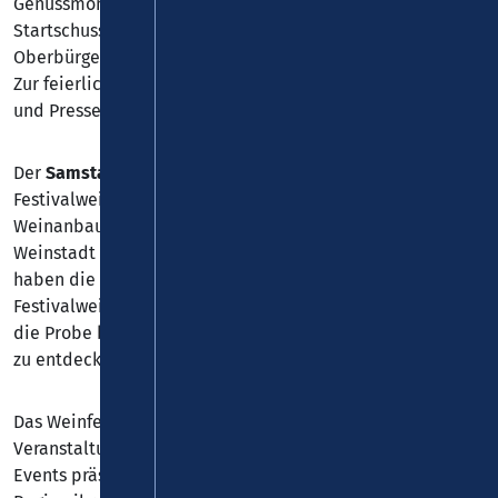
Genussmomente für Weinliebhaber*innen. Den
Startschuss für das diesjährige Festival gibt
Oberbürgermeister David Langner am
Freitag, 08. Mai
.
Zur feierlichen Eröffnung sind interessierte Bürger*innen
und Pressevertreter*innen herzlich eingeladen.
Der
Samstag (09. Mai)
steht dann ganz im Zeichen der
Festivalweine – sie stammen auch in diesem Jahr aus den
Weinanbaugebieten Mosel, Mittelrhein und Ahr sowie der
Weinstadt Koblenz. Im Rahmen der Festivalweinprobe
haben die Besucher*innen die Gelegenheit, alle
Festivalweine zu verkosten. Ob Kenner*in oder Neuling,
die Probe bietet Gästen die Möglichkeit, feinste Tropfen
zu entdecken und zu genießen.
Das Weinfestival Koblenz gehört zu den beliebtesten
Veranstaltungen im Kalender der Stadt. Bei rund 20
Events präsentieren ausgewählte Winzer*innen aus der