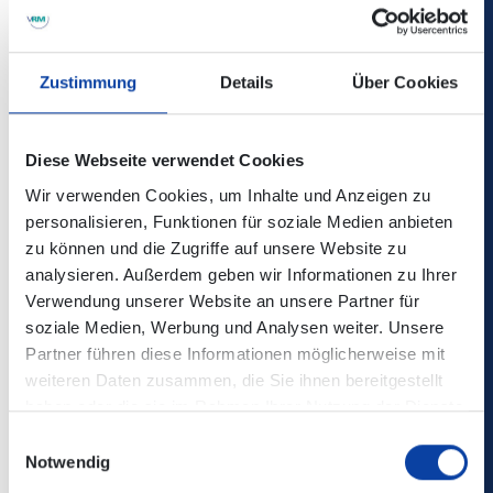
wissenswerte Informationen zu den Weinregionen, den
Festivalweinen und den teilnehmenden Winzer*innen.
Zustimmung
Details
Über Cookies
Infos und Tickets unter
www.weinfestival-koblenz.de
Diese Webseite verwendet Cookies
Weinfestival Koblenz 2026:
Das Weinfestival Koblenz lädt jeden und jede ein, auf
Wir verwenden Cookies, um Inhalte und Anzeigen zu
vielfältigen Veranstaltungen die Weinkultur der Weinstadt
personalisieren, Funktionen für soziale Medien anbieten
Koblenz und der Weinregionen Mosel, Mittelrhein und Ahr
zu können und die Zugriffe auf unsere Website zu
kennenzulernen.
analysieren. Außerdem geben wir Informationen zu Ihrer
Der Getränkeausschank erfolgt über das Koblenz-
Verwendung unserer Website an unsere Partner für
Weinglas, welches für den Pfandbetrag von 5,00 € auf
soziale Medien, Werbung und Analysen weiter. Unsere
allen Veranstaltungen des Koblenzer Weinfestivals
Partner führen diese Informationen möglicherweise mit
erhältlich ist.
weiteren Daten zusammen, die Sie ihnen bereitgestellt
Besucher*innen können das Koblenz-Weinglas gerne
haben oder die sie im Rahmen Ihrer Nutzung der Dienste
behalten oder gegen den Pfandbetrag auf allen
gesammelt haben.
Einwilligungsauswahl
Veranstaltungen des Weinfestivals Koblenz eintauschen.
Notwendig