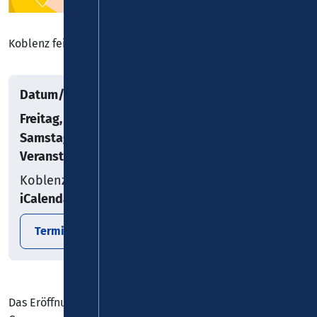
Koblenz feiert den Wein
Datum/Uhrzeit
Freitag, 08.05.2026
–
Samstag, 11.07.2026
Veranstaltungsort
Koblenz
iCalendar
Termin exportieren
Das Eröffnungswochenende verspricht jede Menge