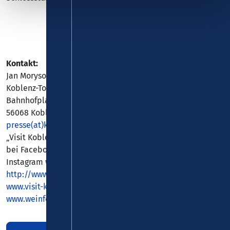
Kontakt:
Jan Moryson
Koblenz-Touristik GmbH
Bahnhofplatz 7
56068 Koblenz
presse(at)koblenz-touristik.de
„Visit Koblenz“ #visitkoblenz
bei Facebook:
www.facebook.com/Koblenz.Touristik
bei
Instagram
www.instagram.com/visit.koblenz
und
http://www.instagram.com/weinfestival.koblenz
unter
www.visit-koblenz.de
und
www.weinfestival-koblenz.de