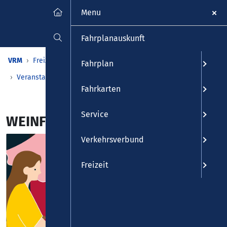
Menu
Fahrplanauskunft
VRM
Freizeit
Veranstaltungen & Kalender
Fahrplan
Veranstaltungen
Detailansicht
Fahrkarten
Service
WEINFESTIVAL KOBLENZ 2026
Verkehrsverbund
Freizeit