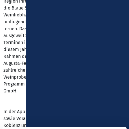
Region ihre besten Tropfen. Formate wie Electronic Wine,
die Blaue Stunde und Wein on the Water bieten
Weinliebhaber*innen die Möglichkeit, Koblenz und die
umliegenden Weinregionen besser kennen und lieben zu
lernen. Das beliebte Format Vinothek on Tour wird
ausgeweitet und bringt die Festivalweine an sieben
Terminen in Koblenzer Stadtteile. Erstmals finden in
diesem Jahr auch die Kulturtage Ehrenbreitstein im
Rahmen des Weinfestivals statt. Das traditionsreiche
Augusta-Fest wird auf zwei Tage ausgedehnt und um
zahlreiche Attraktionen erweitert. Regelmäßige
Weinproben in der Tourist Information ergänzen das
Programm der mobilen Vinothek der Koblenz-Touristik
GmbH.
In der App finden Nutzer*innen alle Events des Festivals
sowie Veranstaltungen rund um die Weinkultur, die in
Koblenz und der Region stattfinden. Zudem gibt es hier