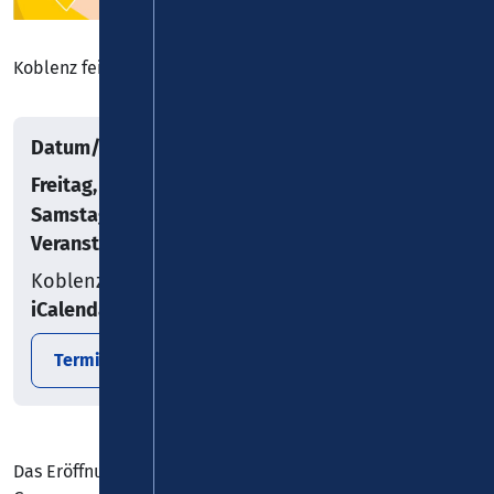
Koblenz feiert den Wein
Datum/Uhrzeit
Freitag, 08.05.2026
–
Samstag, 11.07.2026
Veranstaltungsort
Koblenz
iCalendar
Termin exportieren
Das Eröffnungswochenende verspricht jede Menge