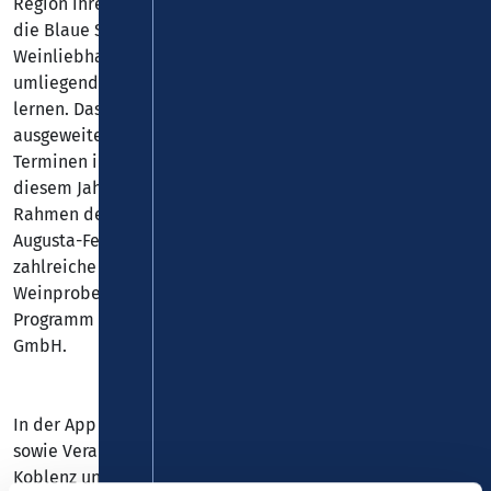
Region ihre besten Tropfen. Formate wie Electronic Wine,
die Blaue Stunde und Wein on the Water bieten
Weinliebhaber*innen die Möglichkeit, Koblenz und die
umliegenden Weinregionen besser kennen und lieben zu
lernen. Das beliebte Format Vinothek on Tour wird
ausgeweitet und bringt die Festivalweine an sieben
Terminen in Koblenzer Stadtteile. Erstmals finden in
diesem Jahr auch die Kulturtage Ehrenbreitstein im
Rahmen des Weinfestivals statt. Das traditionsreiche
Augusta-Fest wird auf zwei Tage ausgedehnt und um
zahlreiche Attraktionen erweitert. Regelmäßige
Weinproben in der Tourist Information ergänzen das
Programm der mobilen Vinothek der Koblenz-Touristik
GmbH.
In der App finden Nutzer*innen alle Events des Festivals
sowie Veranstaltungen rund um die Weinkultur, die in
Koblenz und der Region stattfinden. Zudem gibt es hier