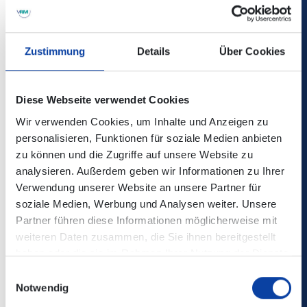
wissenswerte Informationen zu den Weinregionen, den
Festivalweinen und den teilnehmenden Winzer*innen.
Zustimmung
Details
Über Cookies
Infos und Tickets unter
www.weinfestival-koblenz.de
Diese Webseite verwendet Cookies
Weinfestival Koblenz 2026:
Das Weinfestival Koblenz lädt jeden und jede ein, auf
Wir verwenden Cookies, um Inhalte und Anzeigen zu
vielfältigen Veranstaltungen die Weinkultur der Weinstadt
personalisieren, Funktionen für soziale Medien anbieten
Koblenz und der Weinregionen Mosel, Mittelrhein und Ahr
zu können und die Zugriffe auf unsere Website zu
kennenzulernen.
analysieren. Außerdem geben wir Informationen zu Ihrer
Der Getränkeausschank erfolgt über das Koblenz-
Verwendung unserer Website an unsere Partner für
Weinglas, welches für den Pfandbetrag von 5,00 € auf
soziale Medien, Werbung und Analysen weiter. Unsere
allen Veranstaltungen des Koblenzer Weinfestivals
Partner führen diese Informationen möglicherweise mit
erhältlich ist.
weiteren Daten zusammen, die Sie ihnen bereitgestellt
Besucher*innen können das Koblenz-Weinglas gerne
haben oder die sie im Rahmen Ihrer Nutzung der Dienste
behalten oder gegen den Pfandbetrag auf allen
gesammelt haben.
Einwilligungsauswahl
Veranstaltungen des Weinfestivals Koblenz eintauschen.
Notwendig