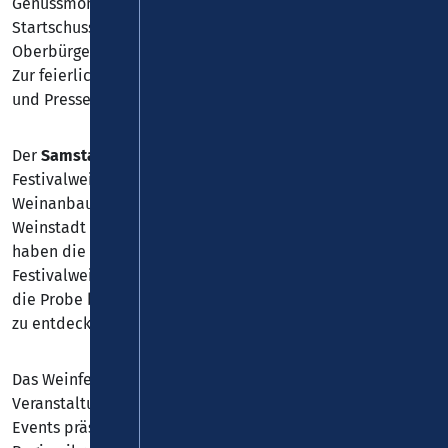
Genussmomente für Weinliebhaber*innen. Den
Startschuss für das diesjährige Festival gibt
Oberbürgermeister David Langner am
Freitag, 08. Mai
.
Zur feierlichen Eröffnung sind interessierte Bürger*innen
und Pressevertreter*innen herzlich eingeladen.
Der
Samstag (09. Mai)
steht dann ganz im Zeichen der
Festivalweine – sie stammen auch in diesem Jahr aus den
Weinanbaugebieten Mosel, Mittelrhein und Ahr sowie der
Weinstadt Koblenz. Im Rahmen der Festivalweinprobe
haben die Besucher*innen die Gelegenheit, alle
Festivalweine zu verkosten. Ob Kenner*in oder Neuling,
die Probe bietet Gästen die Möglichkeit, feinste Tropfen
zu entdecken und zu genießen.
Das Weinfestival Koblenz gehört zu den beliebtesten
Veranstaltungen im Kalender der Stadt. Bei rund 20
Events präsentieren ausgewählte Winzer*innen aus der