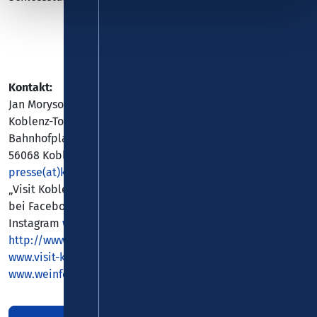
Kontakt:
Jan Moryson
Koblenz-Touristik GmbH
Bahnhofplatz 7
56068 Koblenz
presse(at)koblenz-touristik.de
„Visit Koblenz“ #visitkoblenz
bei Facebook:
www.facebook.com/Koblenz.Touristik
bei
Instagram
www.instagram.com/visit.koblenz
und
http://www.instagram.com/weinfestival.koblenz
unter
www.visit-koblenz.de
und
www.weinfestival-koblenz.de