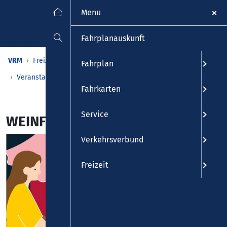
Menu
Fahrplanauskunft
VRM
Freizeit
Veranstaltungen & Kalender
Fahrplan
Veranstaltungen
Detailansicht
Fahrkarten
Service
WEINFESTIVAL KOBLENZ 2026
Verkehrsverbund
Freizeit