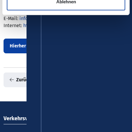
Ablehnen
Telefon: 0261 - 42 302
Telefax: 0261 - 42 666
E-Mail:
info(at)cafehahn.de
Internet:
https://www.cafehahn.de
Hierher mit Bus/Bahn
Zurück zur Übersicht
Verkehrsverbund Rhein-Mosel GmbH