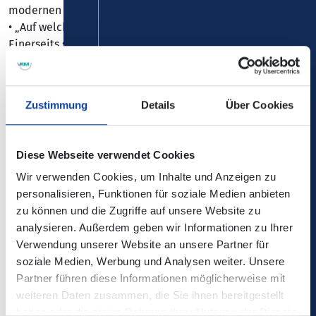
modernen Meerjungfrau im 21. Jahrhundert:
• „Auf welche Toilette gehen Mehrjungfrauen eigentlich?
Einerseits sind sie ja Frauen, andererseits... nun ja, ist da
dieser Schwanz.“
• ⁠„Bekommen Mehrjungfrauen eigentlich ihre Periode?
Und wenn ja, wie machen die das dann mit den Haien?
Zustimmung
Details
Über Cookies
• ⁠„Und wenn sich eine Mehrjungfrau etwas eingefangen hat
– geht sie dann zum Tierarzt oder Frauenarzt?
Diese Webseite verwendet Cookies
Neben diesen wichtigen Themen spricht Maria auch über
Wir verwenden Cookies, um Inhalte und Anzeigen zu
andere Themen aus ihrem Leben:
personalisieren, Funktionen für soziale Medien anbieten
den Sexualkundeunterricht in der Schule damals, Yoga
zu können und die Zugriffe auf unsere Website zu
und Spiritualität, ihre rassistische Oma, ihre Erfahrungen
analysieren. Außerdem geben wir Informationen zu Ihrer
bei Let’s Dance, ihre Beziehung und vieles mehr.
Verwendung unserer Website an unsere Partner für
soziale Medien, Werbung und Analysen weiter. Unsere
Freut euch auf 90 Minuten Unterhaltung – tabulos,
Partner führen diese Informationen möglicherweise mit
scharfsinnig, manchmal albern, aber vorallem eins: lustig.
weiteren Daten zusammen, die Sie ihnen bereitgestellt
Findet vorallem Maria.
haben oder die sie im Rahmen Ihrer Nutzung der Dienste