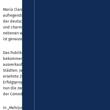
Maria Clara Groppler gehört zweifellos zu den
aufregendsten und vielseitigsten Stand-up-Comedians
der deutschen Comedy-Szene. Ihr unschuldiges Aussehen
und charmantes Auftreten lassen sie wie das Mädchen von
nebenan wirken – doch der Eindruck täuscht: Ihr Humor
ist genauso derb wie gnadenlos ehrlich.
Das Publikum kann von „Mehrjungfrau“ nicht genug
bekommen: Zahlreiche Termine waren im Handumdrehen
ausverkauft, dazu kam die große Nachfrage aus weiteren
Städten. Jetzt gibt Maria Clara Groppler ihren Fans die
ersehnte Zugabe – mit Zusatzshows ihres
Erfolgsprogramms. Wer bisher leer ausgegangen ist, hat
nun die zweite Chance, die wohl bissigste Meerjungfrau
der Comedy-Szene live zu erleben.
In „Mehrjungfrau“ beleuchtet Maria die Probleme der