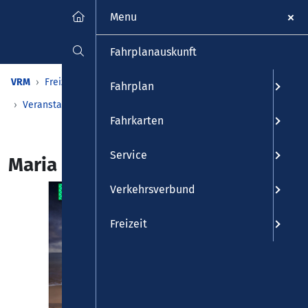
Menu
Fahrplanauskunft
VRM
Freizeit
Veranstaltungen & Kalender
Fahrplan
Veranstaltungen
Detailansicht
Fahrkarten
Service
Maria Clara Groppler
Verkehrsverbund
Freizeit