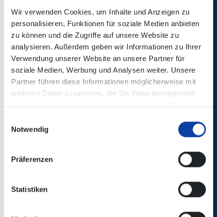
Nämlich morgens um 6 bei seinen Kindern, wenn er
Wir verwenden Cookies, um Inhalte und Anzeigen zu
eigentlich ausschlafen will! Also, Yallah Hopp!, ran an die
personalisieren, Funktionen für soziale Medien anbieten
Karten!
zu können und die Zugriffe auf unsere Website zu
analysieren. Außerdem geben wir Informationen zu Ihrer
Art der Veranstaltung:
Comedy
Verwendung unserer Website an unsere Partner für
Datum & Uhrzeit:
14.11.2025, Beginn: 20.00
soziale Medien, Werbung und Analysen weiter. Unsere
Eintrittspreis(e):
43,20–59,30 €
Partner führen diese Informationen möglicherweise mit
weiteren Daten zusammen, die Sie ihnen bereitgestellt
haben oder die sie im Rahmen Ihrer Nutzung der Dienste
Ort
gesammelt haben.
Rhein-Mosel-Halle , Koblenz
Einwilligungsauswahl
Julius-Wegeler-Straße 4, 56068 Koblenz
Notwendig
Kontakt
Präferenzen
S-Promotion Event GmbH
Statistiken
Müllerweg 23
64850 Schaafheim