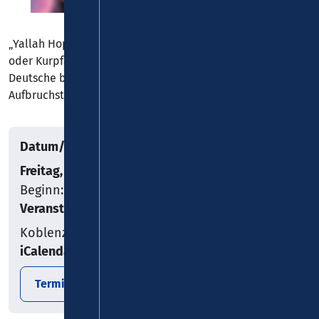
„Yallah Hopp!“ Das versteht jeder, egal ob Migrations-
oder Kurpfalzhintergrund. Und selbst der Oxford-
Deutsche begreift sofort: Bei BÜLENT herrscht
Aufbruchstimmung!
Datum/Uhrzeit
Freitag, 14.11.2025
Beginn: 20:00
Veranstaltungsort
Koblenz
iCalendar
Termin exportieren