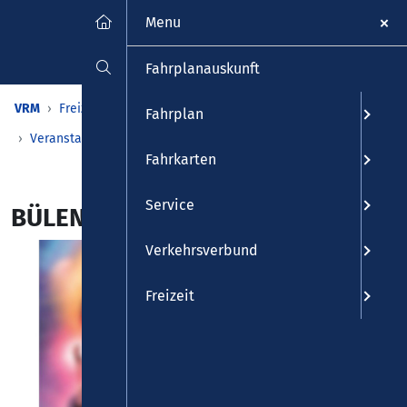
Menu
Fahrplanauskunft
VRM
Freizeit
Veranstaltungen & Kalender
Fahrplan
Veranstaltungen
Detailansicht
Fahrkarten
Service
BÜLENT CEYLAN – Yallah Hopp
Verkehrsverbund
Freizeit