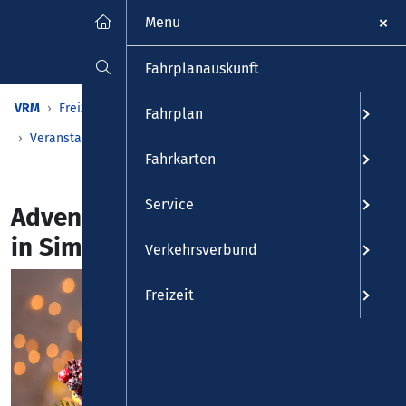
Menu
Fahrplanauskunft
VRM
Freizeit
Veranstaltungen & Kalender
Fahrplan
Veranstaltungen
Detailansicht
Fahrkarten
Service
AdventLights Weihnachtsmarkt
in Simmern
Verkehrsverbund
Freizeit