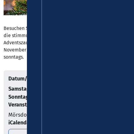
Besuchen Sie die Kreisstadt Simmern und genießen Sie
die stimmungsvolle Atmosphäre unseres „Simmerner
Adventszaubers“ am ersten Adventwochenende, dem 30.
November und 01. Dezember 2024, samstags und
sonntags.
Datum/Uhrzeit
Samstag, 30.11.2024
–
Sonntag, 01.12.2024
Veranstaltungsort
Mörsdorf
iCalendar