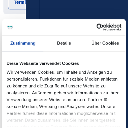
Termin exportieren
Wir laden Sie zum Weihnachtsmarkt „AdventLights“ auf
dem Schinderhannesplatz ein.
Zustimmung
Details
Über Cookies
Es erwarten Sie Kunsthandwerk, Geschenkartikel und alles
Gute für Leib und Seele,
Diese Webseite verwendet Cookies
regionale Spezialitäten in weihnachtlichem Ambiente vor
der festlich geschmückten Kulisse des Wahrzeichens der
Wir verwenden Cookies, um Inhalte und Anzeigen zu
Stadt..
personalisieren, Funktionen für soziale Medien anbieten
zu können und die Zugriffe auf unsere Website zu
Wir freuen uns auf Ihren Besuch!
analysieren. Außerdem geben wir Informationen zu Ihrer
Verwendung unserer Website an unsere Partner für
soziale Medien, Werbung und Analysen weiter. Unsere
Kontakt:
Partner führen diese Informationen möglicherweise mit
weiteren Daten zusammen, die Sie ihnen bereitgestellt
Touristinformation im Neuen Schloss
haben oder die sie im Rahmen Ihrer Nutzung der Dienste