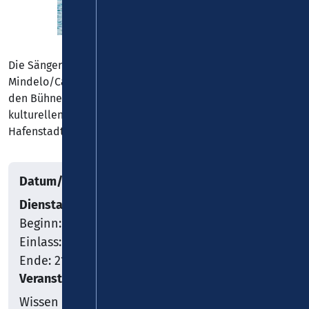
Die Sängerin und Gitarristin Claudia Sofia lebt in
Mindelo/Cabo Verde und ist dort regelmäßiger Gast auf
den Bühnen der Musikclubs in dieser oftmals als
kulturellen Hauptstadt der Kapverden bezeichneten
Hafenstadt.
Datum/Uhrzeit
Dienstag, 01.10.2024
Beginn: 19:00
Einlass: 18:30
Ende: 21:30
Veranstaltungsort
Wissen