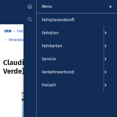
Menu
Fahrplanauskunft
VRM
Freizeit
Veranstaltungen & Kalender
Fahrplan
Veranstaltungen
Detailansicht
Fahrkarten
Service
Claudia Sofia e banda (Kap
Verde)
Verkehrsverbund
Freizeit