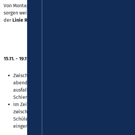
Von Montag, 20.10.2025 bis voraussichtlich bis 05.12.2025
sorgen weiterhin Baumaßnahmen zu Einschränkungen auf
der
Linie RB 10
.
15.11. - 19.11.2025
Zwischen Wiesbaden und Neuwied kommt es zu
abendlichen und morgendlichen Ausfällen. Für die
ausfallenden Züge verkehren Busse des
Schienenersatzverkehrs.
Im Zeitraum 17.-19.11. entfallen die sog. Zwischentakte
zwischen Kaub und Koblenz. Für einzelne Züge in
Schülerzeiten wird Schienenersatzverkehr
eingerichtet.