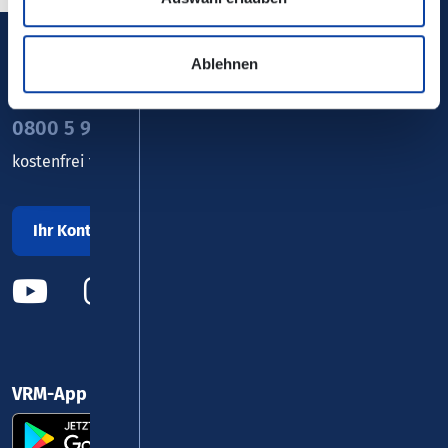
Ablehnen
Verkehrsverbund Rhein-Mosel GmbH
0800 5 986 986
kostenfrei täglich 8 - 20 Uhr
Ihr Kontakt zu uns
VRM-App nutzen und durchstarten