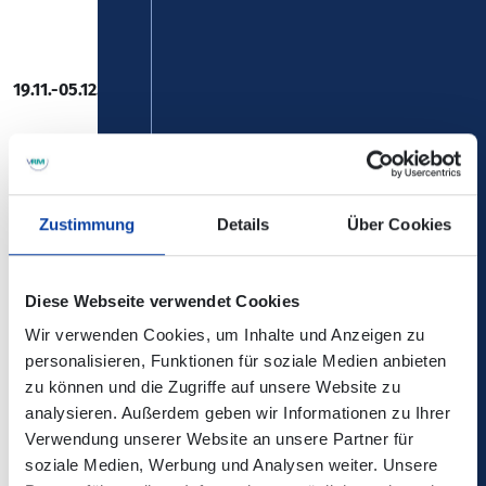
19.11.-05.12.2025
Zwischen Wiesbaden und Neuwied fallen morgens
und abends einzelne Zugverbindungen aus. Für die
ausfallenden Züge verkehren Busse des
Zustimmung
Details
Über Cookies
Schienenersatzverkehrs.
Diese Webseite verwendet Cookies
Wir verwenden Cookies, um Inhalte und Anzeigen zu
personalisieren, Funktionen für soziale Medien anbieten
Die Änderungen sind in der elektronischen
zu können und die Zugriffe auf unsere Website zu
Verbindungsauskunft enthalten!
analysieren. Außerdem geben wir Informationen zu Ihrer
Verwendung unserer Website an unsere Partner für
Kontaktdaten / Quelle:
soziale Medien, Werbung und Analysen weiter. Unsere