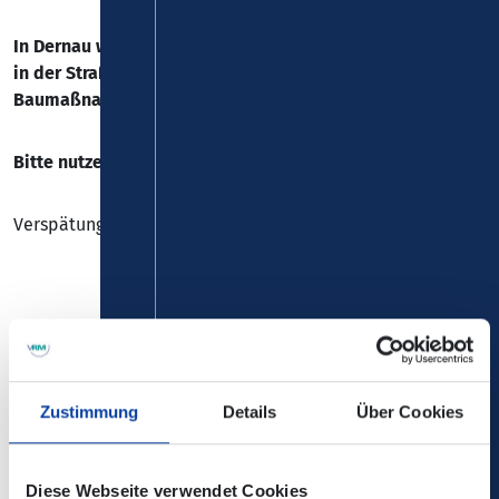
In Dernau wird die für den SEV geplante Ersatzhaltestelle
in der Straße Steinbergsmühle aufgrund einer weiteren
Baumaßnahme nicht angefahren.
Bitte nutzen Sie die Haltestelle "Dernau, Gewerbegebiet".
Verspätungen sind leider nicht auszuschließen.
Linie 869
Bis 08:00 Uhr verkehren alle Fahrten nach Plan.
Zustimmung
Details
Über Cookies
Einschränkungen Linie 869
Diese Webseite verwendet Cookies