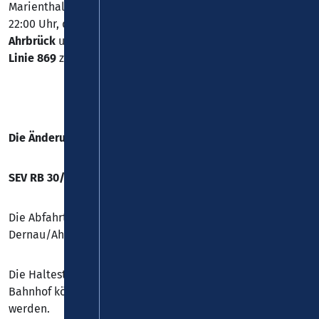
Marienthal wird Donnerstag, 09.10.2025, ab 08:00 Uhr bis
22:00 Uhr, der
SEV
zwischen Ahrweiler/Remagen und
Ahrbrück
umgeleitet. Es kommt zu Änderungen auf der
Linie 869
zwischen Mayschoß und Marienthal.
Die Änderungen im Einzelnen:
SEV RB 30/RB 39
Die Abfahrten nach 08:00 Uhr ab Ahrweiler und
Dernau/Ahrbrück werden großräumig umgeleitet.
Die Haltestellen ab Ahrweiler Marktbahnhof bis Dernau
Bahnhof können in beiden Richtungen nicht angefahren
werden.