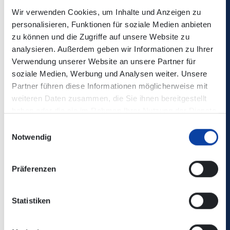
Wir verwenden Cookies, um Inhalte und Anzeigen zu
Fahrt 12:05 Uhr ab Ahrweiler Grundschule endet in
personalisieren, Funktionen für soziale Medien anbieten
Walporzheim Sanct Peter
zu können und die Zugriffe auf unsere Website zu
Fahrt 12:15 Uhr beginnt planmäßig ab Marienthal
analysieren. Außerdem geben wir Informationen zu Ihrer
Grundschule
Verwendung unserer Website an unsere Partner für
Fahrt 13:05 Uhr ab Ahrweiler Grundschule fährt
soziale Medien, Werbung und Analysen weiter. Unsere
planmäßig bis Walporzheim, danach Umleitung über
Partner führen diese Informationen möglicherweise mit
Ringen, Vettelhoven, Esch nach Dernau und weiter zur
weiteren Daten zusammen, die Sie ihnen bereitgestellt
Grundschule Marienthal. Von dort wird die Fahrt über
haben oder die sie im Rahmen Ihrer Nutzung der Dienste
Dernau und Rech nach Mayschoß fortgesetzt. Die
gesammelt haben.
Einwilligungsauswahl
Fahrt wird mit einer Verspätung von ca. 30 Minuten an
Notwendig
der Grundschule Marienthal eintreffen.
Fahrt 13:44 Uhr ab Walporzheim entfällt
Fahrt 15:30 Uhr planmäßig ab Marienthal Grundschule
Präferenzen
Fahrt 15:58 Uhr ab Bad Neuenahr Peter-Joerres
Gymnasium endet in Walporzheim Sanct Peter
Statistiken
Fahrt 16:44 Uhr ab Walporzheim entfällt