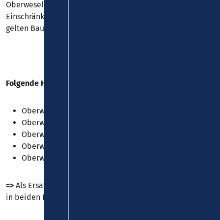
Oberwesel, kommt es vom 13.10. bis 07.11.2025 zu
Einschränkungen bei den
Linien 681, 682 und 688
. Es
gelten Baustellenfahrpläne (siehe Dateianhang).
Folgende Haltestellen können nicht bedient werden:
Oberwesel, "Günderodehaus"
Oberwesel, "Siebenjungfrauenblick"
Oberwesel, "Niederbach"
Oberwesel, "Gesundheitscampus"
Oberwesel, "Marktplatz"
=>
Als Ersatzhaltestelle für „Oberwesel, Marktplatz“ wurde
in beiden Fahrtrichtungen ein Halt an der B9 eingerichtet.