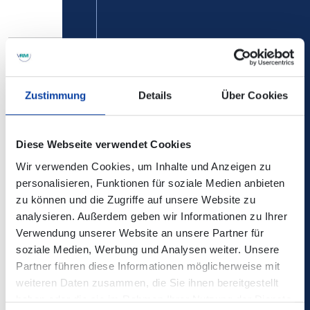
Die Änderungen sind in der elektronischen
Verbindungsauskunft enthalten!
Zustimmung
Details
Über Cookies
Kontaktdaten:
Diese Webseite verwendet Cookies
SVG Scherer Verkehrs GmbH
Wir verwenden Cookies, um Inhalte und Anzeigen zu
personalisieren, Funktionen für soziale Medien anbieten
Verkehrsmeldungen DB Regio Bus Mitte: DRM, RMV, RMB
zu können und die Zugriffe auf unsere Website zu
analysieren. Außerdem geben wir Informationen zu Ihrer
Baustellenfahrpläne / Lageplan Ersatzhaltestelle:
Verwendung unserer Website an unsere Partner für
soziale Medien, Werbung und Analysen weiter. Unsere
Partner führen diese Informationen möglicherweise mit
Zugehörige Dateien
weiteren Daten zusammen, die Sie ihnen bereitgestellt
haben oder die sie im Rahmen Ihrer Nutzung der Dienste
Linie_681_Baustellenfahrplan_ab_13.10.2025.pdf