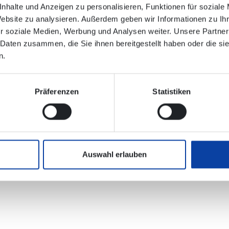
nhalte und Anzeigen zu personalisieren, Funktionen für soziale
Website zu analysieren. Außerdem geben wir Informationen zu I
r soziale Medien, Werbung und Analysen weiter. Unsere Partner
nischen Verbindungsauskunft enthalten!
 Daten zusammen, die Sie ihnen bereitgestellt haben oder die s
n.
 Online (hlb-online.de)
Präferenzen
Statistiken
5.pdf
(189 KB)
Auswahl erlauben