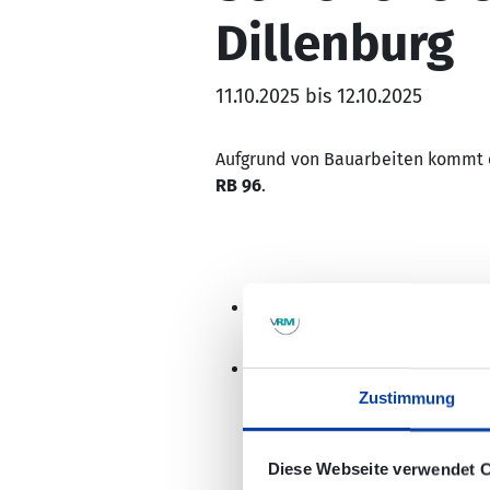
Dillenburg
11.10.2025 bis 12.10.2025
Aufgrund von Bauarbeiten kommt es
RB 96
.
Die ausfallenden Züge werden
In den Bussen ist leider kein
nicht an allen Stationen in u
Zustimmung
www.hlb-online.de
oder auf
w
Diese Webseite verwendet 