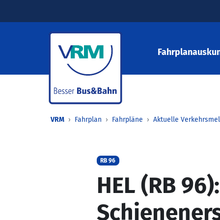
Fahrplanauskun
VRM
Fahrplan
Fahrpläne
Aktuelle Verkehrsme
RB 96
HEL (RB 96):
Schieneners