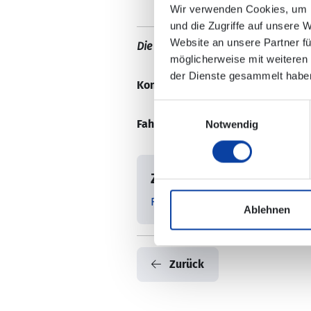
Wir verwenden Cookies, um I
und die Zugriffe auf unsere 
Website an unsere Partner fü
Die
Änderungen sind in der elektro
möglicherweise mit weiteren
der Dienste gesammelt habe
Kontaktdaten:
Fahrgastinfos – HLB
Einwilligungsauswahl
Fahrplaninformation:
Notwendig
Zugehörige Dateien
RB96_Fahrgastinfo_11.12.10_202
Ablehnen
Zurück