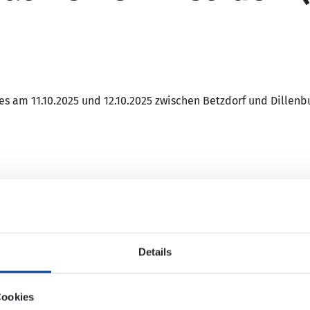
 am 11.10.2025 und 12.10.2025 zwischen Betzdorf und Dillenbu
 durch einen Schienenersatzverkehr mit Bussen (SEV) ersetzt.
e Fahrradmitnahme möglich. Die Ersatzhaltestellen des Schien
nmittelbarer Bahnsteignähe; bitte beachten Sie die Wegeleitu
Details
ww.bahnhof.de
.
Cookies