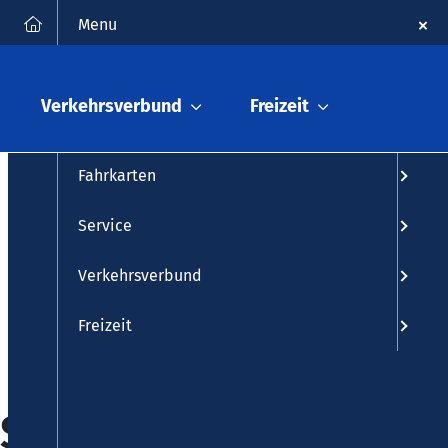
FAQ
Kontakt
Suche
Menu
Fahrplanauskunft
Verkehrsverbund
Freizeit
Fahrplan
Fahrkarten
Service
Verkehrsverbund
Freizeit
(Sieg) ◄►