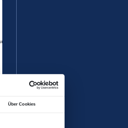
rg zu Zugausfällen bei der
Linie
enersatzverkehrs befinden sich
ngen an den Bahnsteigen, auf
Über Cookies