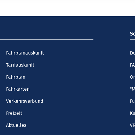
S
Fahrplanauskunft
Do
Tarifauskunft
F
Fahrplan
On
Fahrkarten
"M
Verkehrsverbund
F
Freizeit
Ku
Aktuelles
VR