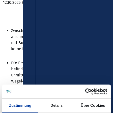
12.10.2025 zu Einschränkungen bei der
Linie RB 90
.
Zwischen Au (Sieg) und Limburg (Lahn) fallen die Züge
aus und werden durch einen Schienenersatzverkehr
mit Bussen (SEV) ersetzt. In den Bussen ist leider
keine Fahrradmitnahme möglich.
Die Ersatzhaltestellen des Schienenersatzverkehrs
befinden sich nicht an allen Stationen in
unmittelbarer Bahnsteignähe; bitte beachten Sie die
Wegeleitungen an den Bahnsteigen und auf
www.hlb-
online.de
.
Zustimmung
Details
Über Cookies