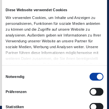
Die Änderungen sind in der elektronischen
Diese Webseite verwendet Cookies
Verbindungsauskunft enthalten!
Wir verwenden Cookies, um Inhalte und Anzeigen zu
personalisieren, Funktionen für soziale Medien anbieten
Kontaktdaten:
Fahrgastinfos – HLB Online (hlb-online.de)
zu können und die Zugriffe auf unsere Website zu
analysieren. Außerdem geben wir Informationen zu Ihrer
Fahrplaninformation:
Verwendung unserer Website an unsere Partner für
soziale Medien, Werbung und Analysen weiter. Unsere
Partner führen diese Informationen möglicherweise mit
Zugehörige Dateien
weiteren Daten zusammen, die Sie ihnen bereitgestellt
haben oder die sie im Rahmen Ihrer Nutzung der Dienste
RB90_Fahrgastinfo_03.10.-12.10.2025.pdf
(475 KB)
gesammelt haben.
Einwilligungsauswahl
Notwendig
Zurück
Präferenzen
Statistiken