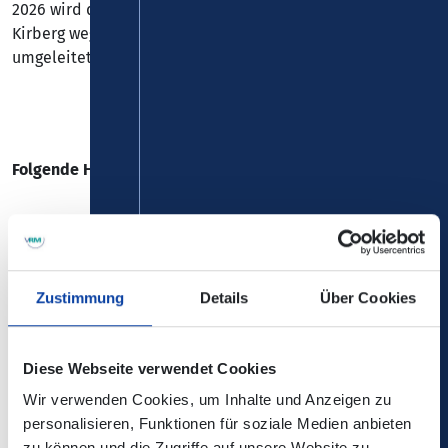
2026 wird die L3022 zwischen Kaltenholzhausen und
Kirberg wegen Bauarbeiten gesperrt. Die
Linie 509
wird
umgeleitet.
Folgende Haltestellen können nicht bedient werden:
Hünfelden - Kirberg, "Limburger Straße"
Hünfelden - Kirberg, "P+R / B 417"
Zustimmung
Details
Über Cookies
Diese Webseite verwendet Cookies
Die Änderungen sind in der elektronischen
Wir verwenden Cookies, um Inhalte und Anzeigen zu
Verbindungsauskunft enthalten!
personalisieren, Funktionen für soziale Medien anbieten
zu können und die Zugriffe auf unsere Website zu