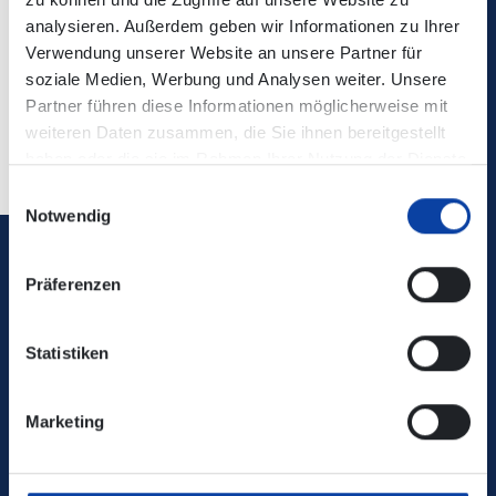
Kontaktdaten:
Verkehrsmeldungen DB Regio Bus Mitte
analysieren. Außerdem geben wir Informationen zu Ihrer
GmbH (dbregiobus-mitte.de)
Verwendung unserer Website an unsere Partner für
soziale Medien, Werbung und Analysen weiter. Unsere
Partner führen diese Informationen möglicherweise mit
Zurück
weiteren Daten zusammen, die Sie ihnen bereitgestellt
haben oder die sie im Rahmen Ihrer Nutzung der Dienste
gesammelt haben.
Einwilligungsauswahl
Notwendig
Verkehrsverbund Rhein-Mosel GmbH
Präferenzen
0800 5 986 986
Statistiken
kostenfrei täglich 8 - 20 Uhr
Marketing
Ihr Kontakt zu uns