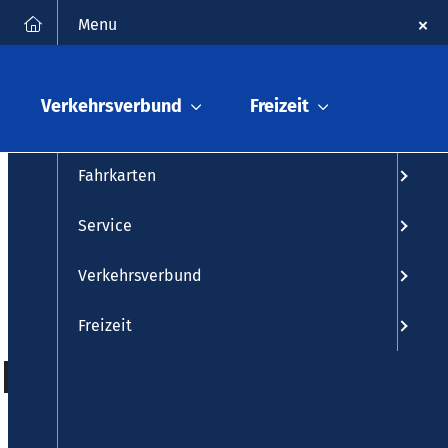
FAQ
Kontakt
Suche
Menu
Fahrplanauskunft
Verkehrsverbund
Freizeit
Fahrplan
Fahrkarten
Service
Verkehrsverbund
Freizeit
 Koblenz