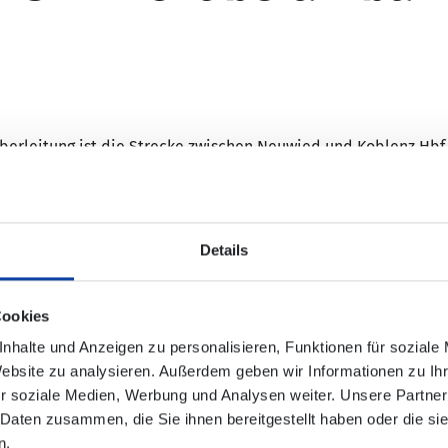
berleitung ist die Strecke zwischen Neuwied und Koblenz Hbf n
 Beeinträchtigung.
wischen Neuwied und Koblenz Hbf.
echs Bussen der Firma Univers Reisen zwischen Neuwied und Ko
Details
Cookies
ung kurz vor der Abfahrt auf
www.bahn.de
.
nhalte und Anzeigen zu personalisieren, Funktionen für soziale
Website zu analysieren. Außerdem geben wir Informationen zu I
r soziale Medien, Werbung und Analysen weiter. Unsere Partner
 Daten zusammen, die Sie ihnen bereitgestellt haben oder die s
n.