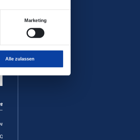
Marketing
alverkehr in NRW – Zuginfo NRW
Alle zulassen
ervice
wnloadcenter
AQ