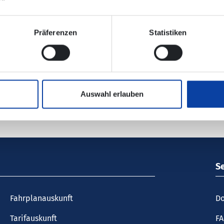
nischen Verbindungsauskunft enthalten!
Präferenzen
Statistiken
Störungs-, Bauarbeiten- und Ereignisinformationen im Region
Auswahl erlauben
S
Fahrplanauskunft
Do
Tarifauskunft
F