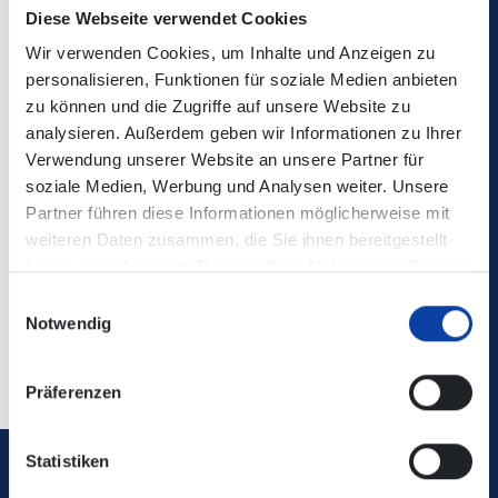
Verbindungsauskunft enthalten!
Diese Webseite verwendet Cookies
Wir verwenden Cookies, um Inhalte und Anzeigen zu
Kontaktdaten / zuständige Verkehrsunternehmen:
personalisieren, Funktionen für soziale Medien anbieten
zu können und die Zugriffe auf unsere Website zu
Fahrplanänderungen - ww-mobility
analysieren. Außerdem geben wir Informationen zu Ihrer
Verwendung unserer Website an unsere Partner für
soziale Medien, Werbung und Analysen weiter. Unsere
Startseite
Partner führen diese Informationen möglicherweise mit
weiteren Daten zusammen, die Sie ihnen bereitgestellt
Schul- & Linienverkehr - Griesar Reisen
haben oder die sie im Rahmen Ihrer Nutzung der Dienste
gesammelt haben.
Einwilligungsauswahl
Notwendig
Zurück
Präferenzen
Statistiken
Verkehrsverbund Rhein-Mosel GmbH