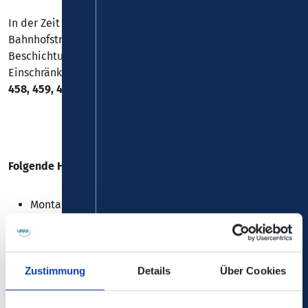
In der Zeit vom 31. Juli bis 17. August wird die
Bahnhofstraße in Montabaur aufgrund von
Beschichtungsarbeiten gesperrt. Es kommt zu
Einschränkungen bei den
Linien 420, 425, 450, 453, 456,
458, 459, 460, 463, 464, 469, 477, 481, 482, N46 und N49
.
Folgende Haltestelle kann nicht bedient werden:
Montabaur, "Bahnhofstraße"
Zustimmung
Details
Über Cookies
Die Änderungen sind nicht in der elektronischen