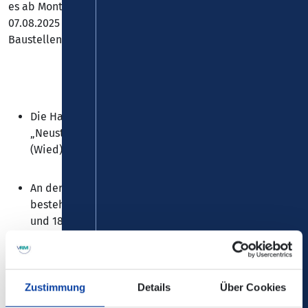
es ab Montag, 28.07., bis einschließlich Donnerstag,
07.08.2025 zu Einschränkungen bei der
Linie 179
. Es gilt ein
Baustellenfahrplan (siehe Dateianhang).
Die Haltestellen „Neustadt (Wied), Schulzentrum“,
„Neustadt (Wied), Margarita-Platz“ und „Neustadt
(Wied)-Panau, Wiedtalstraße“ werden bedient.
An der Haltestelle „Vettelschoß, Grundschule“
besteht der Anschluss an den Taxi-Bus der Linien 180
und 181.
Zustimmung
Details
Über Cookies