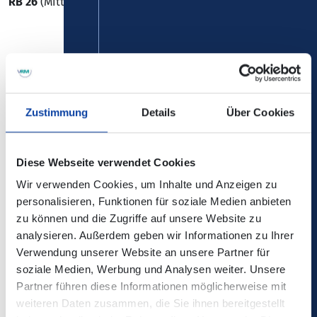
RB 26
(MittelrheinBahn) um 0:32 Uhr Richtung Bingen Hbf
Die Änderungen sind in der elektronischen
Verbindungsauskunft enthalten!
Zustimmung
Details
Über Cookies
Kontaktdaten:
Diese Webseite verwendet Cookies
Wir verwenden Cookies, um Inhalte und Anzeigen zu
Wir bewegen die Region - SPNV-Nord
personalisieren, Funktionen für soziale Medien anbieten
zu können und die Zugriffe auf unsere Website zu
www.bahn.de
analysieren. Außerdem geben wir Informationen zu Ihrer
Verwendung unserer Website an unsere Partner für
Fahrplanänderungen – Vias
soziale Medien, Werbung und Analysen weiter. Unsere
Partner führen diese Informationen möglicherweise mit
weiteren Daten zusammen, die Sie ihnen bereitgestellt
RB 26 - MittelrheinBahn