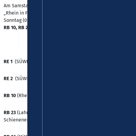
Am Samstag, 09. August 2025 findet in Koblenz das Event
„Rhein in Flammen“ statt. In der Nacht von Samstag auf
Sonntag (09./10. August) wird es auf den
Linien RE 1, RE 2,
RB 10, RB 23 und RB 26
Zusatzzüge geben.
RE 1
(SÜWEX) um 1:10 Uhr Richtung Trier Hbf
RE 2
(SÜWEX) um 0:57 Uhr Richtung Bingen Hbf
RB 10
(RheingauLinie) um 1:22 Uhr Richtung Wiesbaden
RB 23
(Lahn-Eifel-Bahn) um 1:10 Uhr Richtung Nassau,
Schienenersatzverkehr von Nassau Richtung Limburg