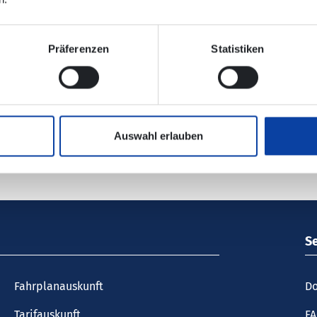
lektronischen Verbindungsauskunft enthalten!
Präferenzen
Statistiken
oblenzer Verkehrsbetriebe
Auswahl erlauben
S
Fahrplanauskunft
Do
Tarifauskunft
F