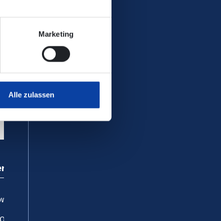
Marketing
Alle zulassen
ervice
wnloadcenter
AQ