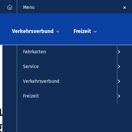
FAQ
Kontakt
Suche
Menu
Fahrplanauskunft
Verkehrsverbund
Freizeit
Fahrplan
Fahrkarten
Service
Verkehrsverbund
Freizeit
usfall
g"