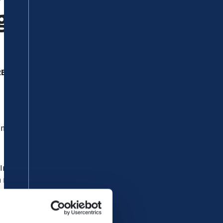
g
RB 90
.
nabschnitten zu vereinzelten
In den Bussen ist keine
nicht an allen Stationen in
nd auf
www.hlb-online.de