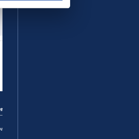
ervice
wnloadcenter