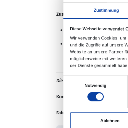
Zustimmung
Zusätzlich gilt am 30.10. und 31.10
Diese Webseite verwendet 
Aufgrund von Bauarbeiten komm
vereinzelten Zugausfällen in
Wir verwenden Cookies, um I
Die ausfallenden Züge werden 
und die Zugriffe auf unsere 
Website an unsere Partner fü
möglicherweise mit weiteren
der Dienste gesammelt habe
Einwilligungsauswahl
Die Änderungen sind in der elektro
Notwendig
Kontaktdaten:
Fahrgastinfos – HLB
Fahrplaninformation:
Ablehnen