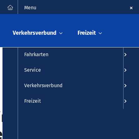
FAQ
Kontakt
Suche
Menu
Fahrplanauskunft
Verkehrsverbund
Freizeit
Fahrplan
Fahrkarten
Service
Verkehrsverbund
Freizeit
inzelte
ehr Siegen