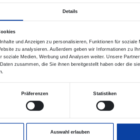
Details
.2025
Cookies
t es am 30.10. und 31.10.2025 zwischen Siegen Hbf und Altenk
 den Abend- und Nachtstunden.
nhalte und Anzeigen zu personalisieren, Funktionen für soziale
durch einen Schienenersatzverkehr mit Bussen (SEV) ersetzt.
Website zu analysieren. Außerdem geben wir Informationen zu I
r soziale Medien, Werbung und Analysen weiter. Unsere Partner
 Daten zusammen, die Sie ihnen bereitgestellt haben oder die s
n.
nischen Verbindungsauskunft enthalten!
Präferenzen
Statistiken
 Online (hlb-online.de)
Auswahl erlauben