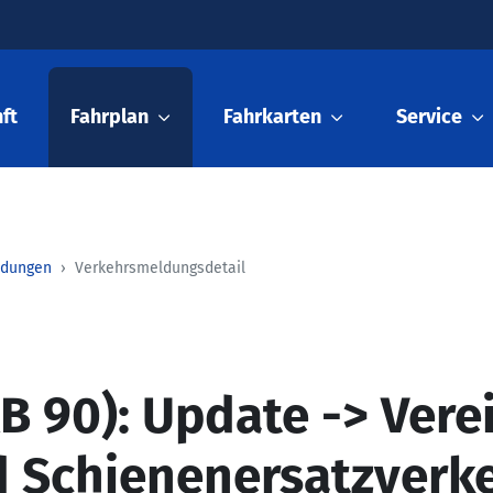
ft
Fahrplan
Fahrkarten
Service
ldungen
Verkehrsmeldungsdetail
 90): Update -> Vere
d Schienenersatzverk