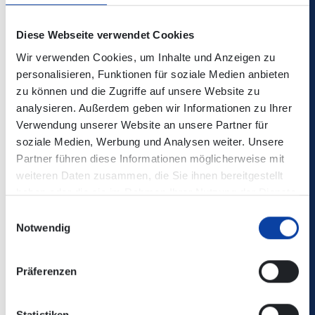
Diese Webseite verwendet Cookies
Die Änderungen sind nicht in der elektronischen
Wir verwenden Cookies, um Inhalte und Anzeigen zu
Verbindungsauskunft enthalten!
personalisieren, Funktionen für soziale Medien anbieten
zu können und die Zugriffe auf unsere Website zu
analysieren. Außerdem geben wir Informationen zu Ihrer
Kontaktdaten:
Verkehrsmeldungen - Stemmler Bus
Verwendung unserer Website an unsere Partner für
(stemmler-bus.de)
soziale Medien, Werbung und Analysen weiter. Unsere
Partner führen diese Informationen möglicherweise mit
weiteren Daten zusammen, die Sie ihnen bereitgestellt
Zugehörige Dateien
haben oder die sie im Rahmen Ihrer Nutzung der Dienste
Johann-Philipp-Reis-Straße.pdf
(2 MB)
gesammelt haben.
Einwilligungsauswahl
Notwendig
Zurück
Präferenzen
Statistiken