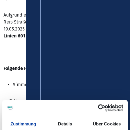
Aufgrund einer Baumaßnahme auf der Johann-Philipp-
Reis-Straße in Simmern (Hunsrück), kommt es vom
19.05.2025 bis 31.10.2026 zu Einschränkungen bei den
Linien 601 und 603
.
Folgende Haltestelle kann nicht bedient werden:
Simmern (Hunsrück), "Johann-Philipp-Reis-Straße"
=>
Bitte weichen Sie auf die Haltestelle
"Simmern, Schönburgstraße" oder "Simmern,
Wildburgstraße" aus.
Zustimmung
Details
Über Cookies