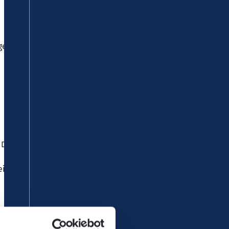
 gesamten Verkehr gesperrt. Die
er, Dommershausen nach Burgen
eiterfahrt nach Treis-Karden.