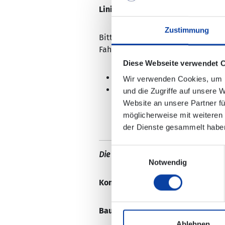
Linie 744
Zustimmung
Bitte beachten Sie, dass zur Sich
Fahrplan zusammengelegt wurden
Diese Webseite verwendet 
Treis-Karden Schulzentrum, ab
Wir verwenden Cookies, um I
Treis-Karden Schulzentrum, a
und die Zugriffe auf unsere 
Website an unsere Partner fü
möglicherweise mit weiteren
der Dienste gesammelt habe
Einwilligungsauswahl
Die Änderungen sind nicht in der e
Notwendig
Kontaktdaten:
Fahrplan|abweichu
Baustellenfahrpläne:
Ablehnen