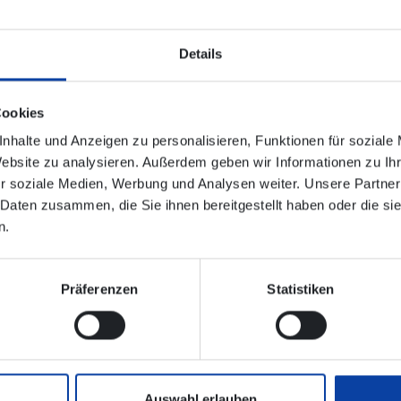
Details
erstellung eines reibungslosen Ablaufs während der Bauzeit, 
:
Cookies
 13:15 Uhr nach Hatzenport Bischofstein, an 13:39 Uhr
nhalte und Anzeigen zu personalisieren, Funktionen für soziale
b 13:20 Uhr nach Keldung Feuerwehrhaus, an 14:06 Uhr
Website zu analysieren. Außerdem geben wir Informationen zu I
r soziale Medien, Werbung und Analysen weiter. Unsere Partner
 Daten zusammen, die Sie ihnen bereitgestellt haben oder die s
n.
lektronischen Verbindungsauskunft enthalten!
Präferenzen
Statistiken
ngen - Verkehrsbetriebe Mittelrhein
Auswahl erlauben