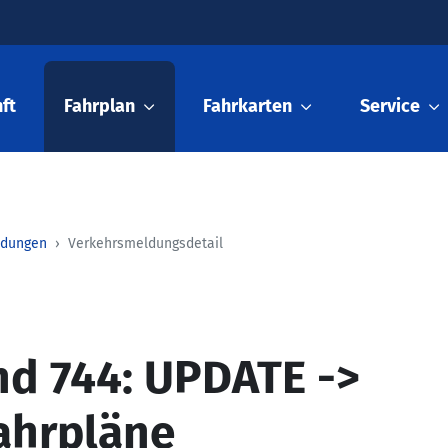
ft
Fahrplan
Fahrkarten
Service
ldungen
Verkehrsmeldungsdetail
nd 744: UPDATE ->
ahrpläne