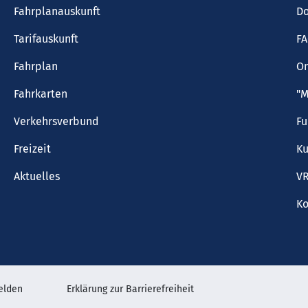
Fahrplanauskunft
Do
Tarifauskunft
F
Fahrplan
On
Fahrkarten
"M
Verkehrsverbund
F
Freizeit
Ku
Aktuelles
VR
Ko
elden
Erklärung zur Barrierefreiheit