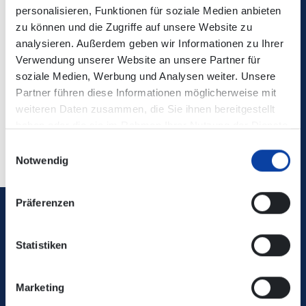
Die Änderungen sind nicht in der elektronischen
personalisieren, Funktionen für soziale Medien anbieten
Verbindungsauskunft enthalten!
zu können und die Zugriffe auf unsere Website zu
analysieren. Außerdem geben wir Informationen zu Ihrer
Verwendung unserer Website an unsere Partner für
Kontaktdaten:
Verkehrsmeldungen DB Regio Bus Mitte
soziale Medien, Werbung und Analysen weiter. Unsere
GmbH (dbregiobus-mitte.de)
Partner führen diese Informationen möglicherweise mit
weiteren Daten zusammen, die Sie ihnen bereitgestellt
haben oder die sie im Rahmen Ihrer Nutzung der Dienste
Zurück
gesammelt haben.
Einwilligungsauswahl
Notwendig
Präferenzen
Verkehrsverbund Rhein-Mosel GmbH
Statistiken
0800 5 986 986
Marketing
kostenfrei täglich 8 - 20 Uhr