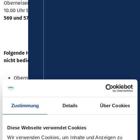
Oberneisen, kommt es am Samstag, 10.05.2025 zwischen
10.00 Uhr bis 18.00 Uhr zu Einschränkungen bei den
Linien
569 und 570.
Folgende Haltestelle in Fahrtrichtung Netzbach kann
nicht bedient werden:
Oberneisen, "Turnhalle"
=>
Als Ersatzhaltestelle wird die Haltestelle "Oberneisen,
Dorfplatz" angefahren.
Zustimmung
Details
Über Cookies
Diese Webseite verwendet Cookies
Wir verwenden Cookies, um Inhalte und Anzeigen zu