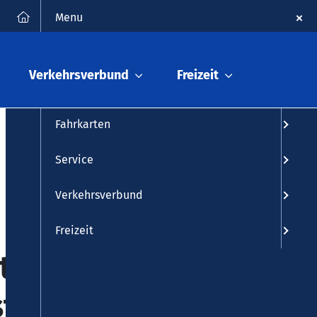
FAQ
Kontakt
Suche
Menu
Fahrplanauskunft
Verkehrsverbund
Freizeit
Fahrplan
Fahrkarten
Service
Verkehrsverbund
Freizeit
tung,
fälle