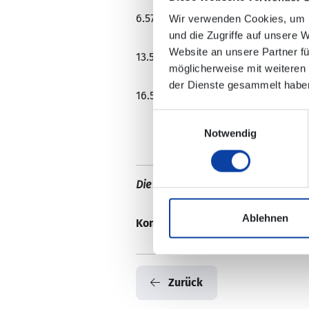
6.57 Uhr Reimerzhoven – Mayscho
Wir verwenden Cookies, um I
und die Zugriffe auf unsere 
Website an unsere Partner fü
13.55 Uhr Mayschoß Bahnhof – Re
möglicherweise mit weiteren
der Dienste gesammelt habe
16.55 Uhr Mayschoß Bahnhof - Re
Einwilligungsauswahl
Notwendig
Die Änderungen sind nicht in der e
Ablehnen
Kontaktdaten:
Verkehrsmeldungen 
Zurück