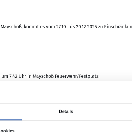
 Mayschoß, kommt es vom 27.10. bis 20.12.2025 zu Einschränku
 um 7.42 Uhr in Mayschoß Feuerwehr/Festplatz.
 um 12.27 Uhr, um 13.34 Uhr und um 15.42 Uhr an der Halteste
hnhof, Mayschoß Laach und Reimerzhoven können nicht angef
Details
raum 14.12.2025 bis 20.12.2025:
Cookies