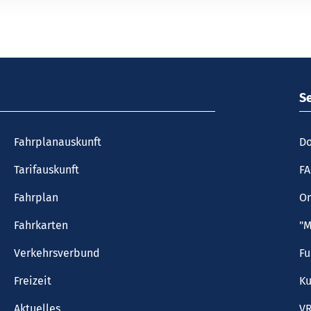
S
Fahrplanauskunft
Do
Tarifauskunft
F
Fahrplan
On
Fahrkarten
"M
Verkehrsverbund
F
Freizeit
Ku
Aktuelles
VR