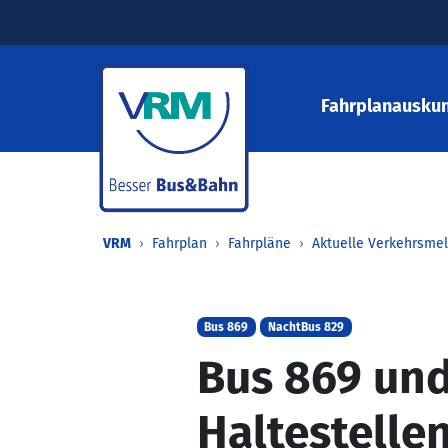
Fahrplanauskun
VRM
Fahrplan
Fahrpläne
Aktuelle Verkehrsme
Bus 869
NachtBus 829
Bus 869 und
Haltestelle