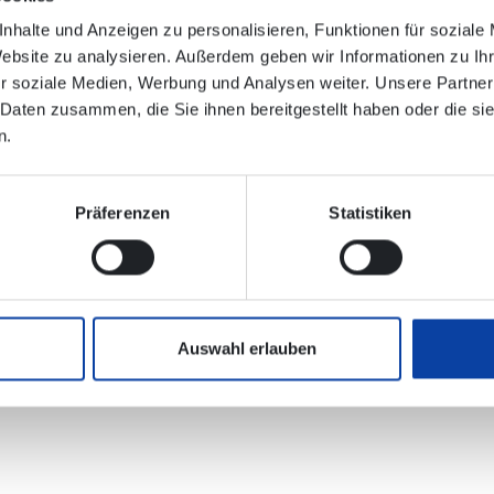
ß Bahnhof
nhalte und Anzeigen zu personalisieren, Funktionen für soziale
Website zu analysieren. Außerdem geben wir Informationen zu I
r soziale Medien, Werbung und Analysen weiter. Unsere Partner
imerzhoven
 Daten zusammen, die Sie ihnen bereitgestellt haben oder die s
n.
imerzhoven
Präferenzen
Statistiken
lektronischen Verbindungsauskunft enthalten!
Auswahl erlauben
DB Regio Bus Rhein-Mosel (dbregiobus-mitte.de)