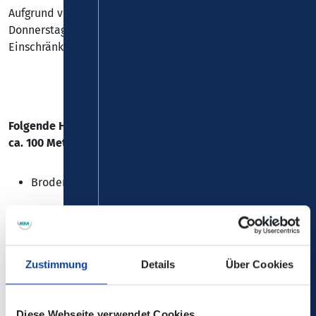
Aufgrund von Bauarbeiten in Brodenbach, kommt es ab
Donnerstag, 14.11.2024 bis auf Weiteres zu
Einschränkungen bei den
Linien 31, 349, 369 und N31
.
Folgende Haltestelle wird in Fahrtrichtung Koblenz um
ca. 100 Meter vorverlegt:
Brodenbach, "Marktplatz"
Zustimmung
Details
Über Cookies
Die Änderungen sind nicht in der elektronischen
Verbindungsauskunft enthalten!
Diese Webseite verwendet Cookies