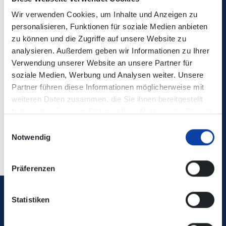
Kontaktdaten:
Verkehrsbetriebe Mittelrhein
Wir verwenden Cookies, um Inhalte und Anzeigen zu
personalisieren, Funktionen für soziale Medien anbieten
Lageplan Ersatzhaltestelle:
zu können und die Zugriffe auf unsere Website zu
analysieren. Außerdem geben wir Informationen zu Ihrer
Verwendung unserer Website an unsere Partner für
soziale Medien, Werbung und Analysen weiter. Unsere
Zugehörige Dateien
Partner führen diese Informationen möglicherweise mit
Ersatzhalt_Brodenbach_Marktplatz.pdf
(58 KB)
weiteren Daten zusammen, die Sie ihnen bereitgestellt
haben oder die sie im Rahmen Ihrer Nutzung der Dienste
gesammelt haben.
Einwilligungsauswahl
Notwendig
Zurück
Präferenzen
Statistiken
Verkehrsverbund Rhein-Mosel GmbH