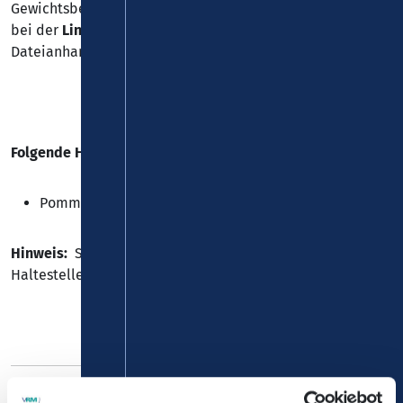
Gewichtsbeschränkung der Fahrbahn zu Einschränkungen
bei der
Linie 747
. Es gilt ein Baustellenfahrplan (siehe
Dateianhang).
Folgende Haltestelle kann nicht bedient werden:
Pommern, "Spilles"
Hinweis:
Schul- und Kindergartenkinder werden an der
Haltestelle „Pommern, Bahnhof“ abgeholt.
Die Änderungen sind nicht in der elektronischen