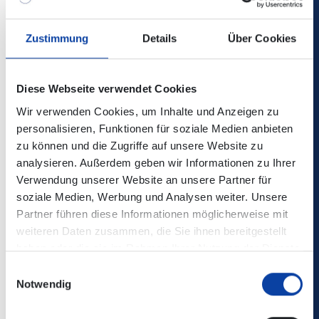
Verbindungsauskunft enthalten!
Zustimmung
Details
Über Cookies
Kontaktdaten / zuständige Verkehrsunternehmen:
Aktuelles – bkr mobility (bkr-mobility.de)
Diese Webseite verwendet Cookies
Wir verwenden Cookies, um Inhalte und Anzeigen zu
Verkehrsmeldungen DB Regio Bus Mitte: DRM, RMV, RMB
personalisieren, Funktionen für soziale Medien anbieten
(dbregiobus-mitte.de)
zu können und die Zugriffe auf unsere Website zu
analysieren. Außerdem geben wir Informationen zu Ihrer
Verwendung unserer Website an unsere Partner für
Baustellenfahrplan:
soziale Medien, Werbung und Analysen weiter. Unsere
Partner führen diese Informationen möglicherweise mit
weiteren Daten zusammen, die Sie ihnen bereitgestellt
Zugehörige Dateien
haben oder die sie im Rahmen Ihrer Nutzung der Dienste
Linie_747_Baustelenfahrplan_ab_21.10.2024.pdf
(174
gesammelt haben.
Einwilligungsauswahl
KB)
Notwendig
Linie_747_Baustellenfahrplan_08.-09.05.2025.pdf
(278 KB)