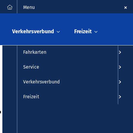
FAQ
Kontakt
Suche
Menu
Fahrplanauskunft
Verkehrsverbund
Freizeit
Fahrplan
Fahrkarten
Service
Verkehrsverbund
Freizeit
 Keine