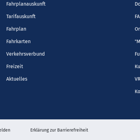
Fahrplanauskunft
Do
Tarifauskunft
F
Fahrplan
On
Fahrkarten
"M
Verkehrsverbund
F
Freizeit
Ku
Aktuelles
VR
Ko
elden
Erklärung zur Barrierefreiheit