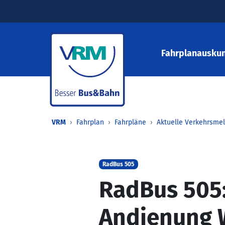
Fahrplanauskun
VRM
Fahrplan
Fahrpläne
Aktuelle Verkehrsme
RadBus 505
RadBus 505:
Andienung 