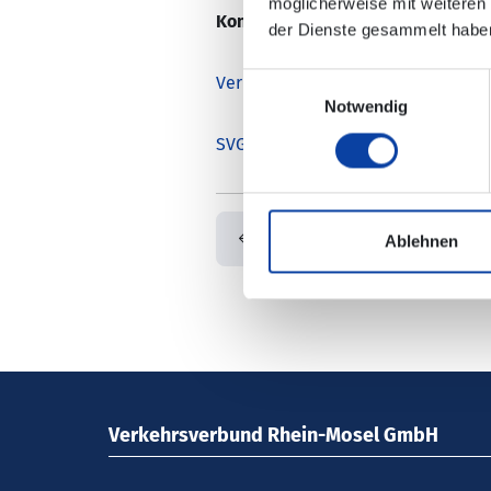
möglicherweise mit weiteren
Kontaktdaten / zuständige Verke
der Dienste gesammelt habe
Einwilligungsauswahl
Verkehrsmeldungen DB Regio Bus 
Notwendig
SVG Scherer Verkehrs GmbH
Zurück
Ablehnen
Verkehrsverbund Rhein-Mosel GmbH