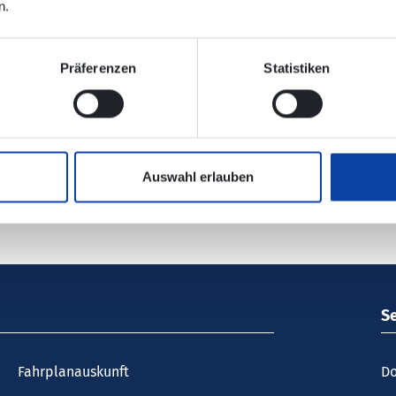
n.
lektronischen Verbindungsauskunft enthalten!
Präferenzen
Statistiken
ehrsunternehmen:
Westerwaldbus des Kreises Altenkirchen 
Auswahl erlauben
S
Fahrplanauskunft
Do