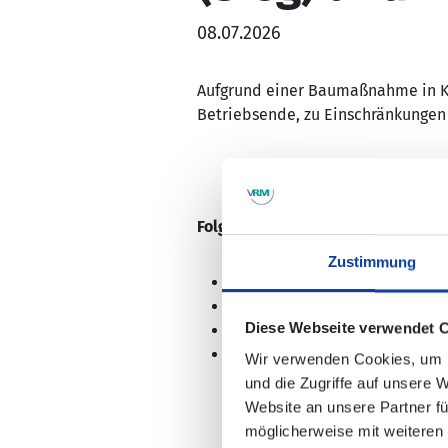
08.07.2026
Aufgrund einer Baumaßnahme in Ki
Betriebsende, zu Einschränkungen
Folgende Haltestellen können nic
Zustimmung
Kirchen (Sieg), "Eichelchen"
Kirchen (Sieg) - Katzenbach, 
Diese Webseite verwendet 
Kirchen (Sieg) - Katzenbach, 
Kirchen (Sieg) - Katzenbach, "
Wir verwenden Cookies, um I
und die Zugriffe auf unsere 
Website an unsere Partner fü
möglicherweise mit weiteren