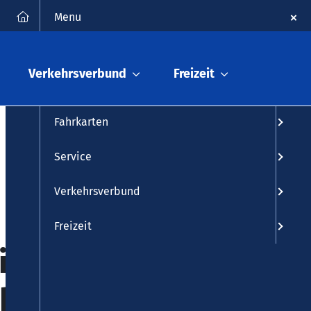
FAQ
Kontakt
Suche
Menu
Fahrplanauskunft
Verkehrsverbund
Freizeit
Fahrplan
Fahrkarten
Service
Verkehrsverbund
Freizeit
Kirchen
nbach