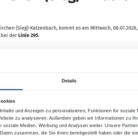
rchen (Sieg)-Katzenbach, kommt es am Mittwoch, 08.07.2026,
 bei der
Linie 295
.
ht bedient werden:
Details
"Haubergstraße"
Cookies
"Zum Weißen Stein"
Kreuz"
nhalte und Anzeigen zu personalisieren, Funktionen für soziale
Website zu analysieren. Außerdem geben wir Informationen zu I
r soziale Medien, Werbung und Analysen weiter. Unsere Partner
 Daten zusammen, die Sie ihnen bereitgestellt haben oder die s