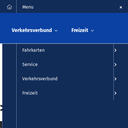
FAQ
Kontakt
Suche
Menu
Fahrplanauskunft
Verkehrsverbund
Freizeit
Fahrplan
Fahrkarten
Service
Verkehrsverbund
Freizeit
>
us