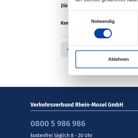
Die Änderungen sind nicht in der e
Einwilligungsauswahl
Notwendig
Kontaktdaten/ zuständiges Verk
Zurück
Ablehnen
Verkehrsverbund Rhein-Mosel GmbH
0800 5 986 986
kostenfrei täglich 8 - 20 Uhr