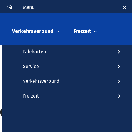
FAQ
Kontakt
Suche
Menu
Fahrplanauskunft
Verkehrsverbund
Freizeit
Fahrplan
Fahrkarten
Service
Verkehrsverbund
Freizeit
ndorf (Rhein)