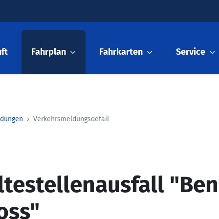
ft
Fahrplan
Fahrkarten
Service
ldungen
Verkehrsmeldungsdetail
ltestellenausfall "Be
oss"