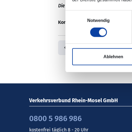
Die Änderungen sind nicht in der e
Einwilligungsauswahl
Notwendig
Kontaktdaten/ zuständiges Verk
Zurück
Ablehnen
Verkehrsverbund Rhein-Mosel GmbH
0800 5 986 986
kostenfrei täglich 8 - 20 Uhr