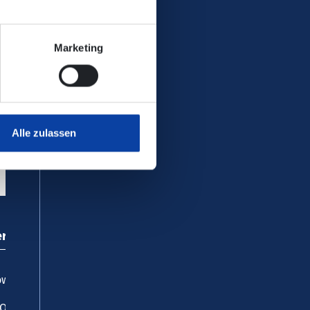
Marketing
Alle zulassen
ervice
wnloadcenter
AQ