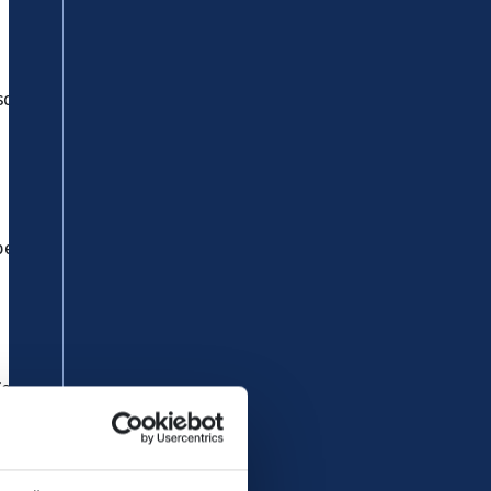
chen Oberlahnstein und Neuwied
bendstunden, am 7. und 8. Juli gilt
Koblenz Hbf.
ehr (SEV) eingerichtet.