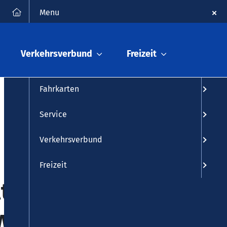
FAQ
Kontakt
Suche
Menu
Fahrplanauskunft
Verkehrsverbund
Freizeit
Fahrplan
Fahrkarten
Service
Verkehrsverbund
Freizeit
tausfälle
wied