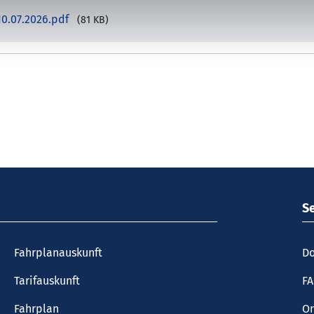
10.07.2026.pdf
(81 KB)
S
Fahrplanauskunft
Do
Tarifauskunft
F
Fahrplan
On