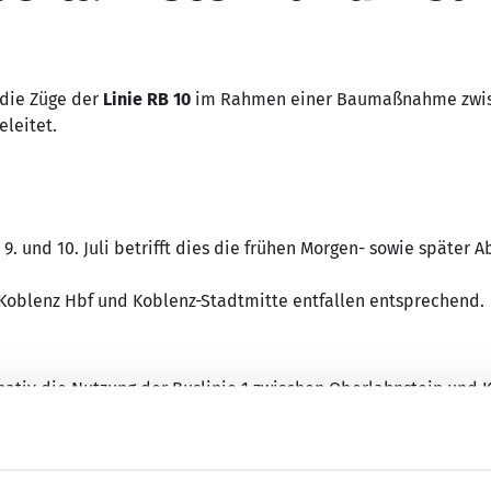
 die Züge der
Linie RB 10
im Rahmen einer Baumaßnahme zwis
leitet.
m 9. und 10. Juli betrifft dies die frühen Morgen- sowie später A
 Koblenz Hbf und Koblenz-Stadtmitte entfallen entsprechend.
nativ die Nutzung der Buslinie 1 zwischen Oberlahnstein und 
hr und 22.57 Uhr in Oberlahnstein wird ein Schienenersatzverk