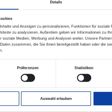
Details
in und Koblenz Hbf sowie Koblenz Stadtmitte können zudem 
Cookies
alle Züge konsequent von den Umleitungen betroffen sind. Ein
nhalte und Anzeigen zu personalisieren, Funktionen für soziale
eg.
Website zu analysieren. Außerdem geben wir Informationen zu I
r soziale Medien, Werbung und Analysen weiter. Unsere Partner
 Daten zusammen, die Sie ihnen bereitgestellt haben oder die s
n.
nischen Verbindungsauskunft enthalten!
Präferenzen
Statistiken
ehrsunternehmen:
Fahrplanänderungen – Vias
Auswahl erlauben