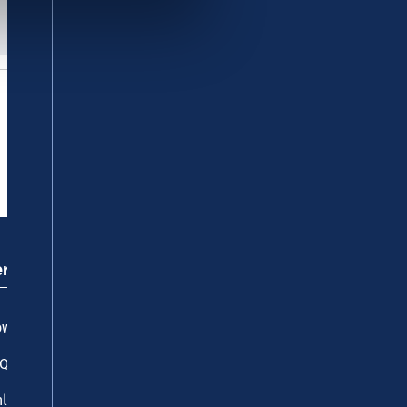
ervice
wnloadcenter
AQ
line- und Handy-Tickets