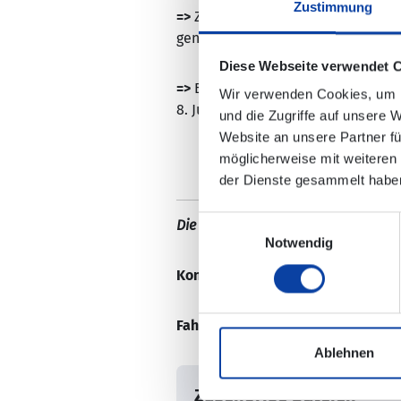
Zustimmung
=>
Zwischen Koblenz-Ehrenbreitste
genutzt werden.
Diese Webseite verwendet 
=>
Bitte beachten Sie, dass nicht 
Wir verwenden Cookies, um I
8. Juli auf dem gewohnten Linienw
und die Zugriffe auf unsere 
Website an unsere Partner fü
möglicherweise mit weiteren
der Dienste gesammelt habe
Einwilligungsauswahl
Die Änderungen sind in der elektro
Notwendig
Kontaktdaten/ zuständiges Verk
Fahrplaninformation:
Ablehnen
Zugehörige Dateien