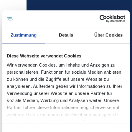
=>
Eine
Ersatzhaltestelle
befindet sich in der Straße „Im
Helmestal“.
Zustimmung
Details
Über Cookies
=> Linie 1 nach Koblenz:
Alle Abfahrten mit Beginn
„Schulzentrum starten an der Ersatzhaltestelle in der
Straße „Im Helmestal“.
Diese Webseite verwendet Cookies
Wir verwenden Cookies, um Inhalte und Anzeigen zu
=> Linie 21 nach Koblenz:
Die Abfahrten ab Schulzentrum
personalisieren, Funktionen für soziale Medien anbieten
beginnen an der Haltestelle „St.Martinsiedlung-B“
zu können und die Zugriffe auf unsere Website zu
analysieren. Außerdem geben wir Informationen zu Ihrer
Verwendung unserer Website an unsere Partner für
soziale Medien, Werbung und Analysen weiter. Unsere
Partner führen diese Informationen möglicherweise mit
weiteren Daten zusammen, die Sie ihnen bereitgestellt
haben oder die sie im Rahmen Ihrer Nutzung der Dienste
gesammelt haben.
Einwilligungsauswahl
Die Änderungen sind nicht in der elektronischen