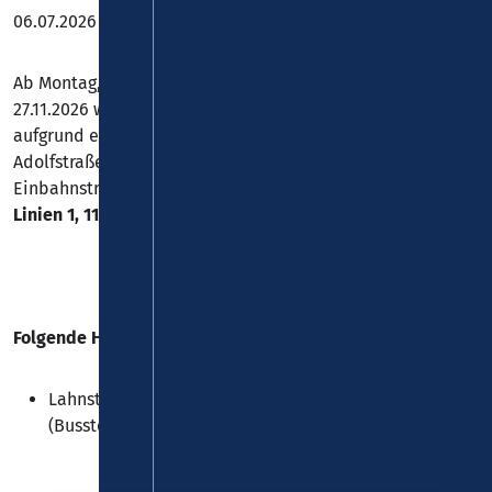
06.07.2026 bis vsl. zum 27.11.2026
Ab Montag, 06.07.2026 bis voraussichtlich Freitag,
27.11.2026 wird die Braubacher Straße in Lahnstein
aufgrund einer Baumaßnahme im Bereich zwischen
Adolfstraße und Wilhelm-Schöder-Straße zur
Einbahnstraße. Es kommt zu Einschränkungen bei den
Linien 1, 11, 21, 512, 540 und N1
.
Folgende Haltestelle kann nicht bedient werden:
Lahnstein - Oberlahnstein, "St. Martinsiedlung"
(Bussteig A in Richtung Niederlahnstein)