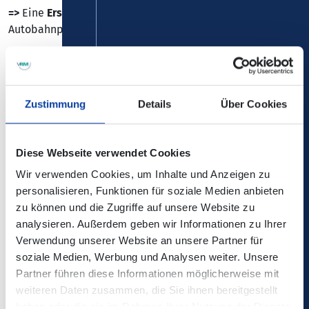
=>
Eine
Ersatzhaltestelle
für Bengen wird im Bereich der
Autobahnpfeiler eingerichtet.
Zustimmung
Details
Über Cookies
Die Änderungen sind nicht in der elektronischen
Verbindungsauskunft enthalten!
Diese Webseite verwendet Cookies
Kontaktdaten/ zuständiges
Wir verwenden Cookies, um Inhalte und Anzeigen zu
Verkehrsunternehmen:
Verkehrsmeldungen DB Regio Bus
personalisieren, Funktionen für soziale Medien anbieten
Rhein-Mosel
zu können und die Zugriffe auf unsere Website zu
analysieren. Außerdem geben wir Informationen zu Ihrer
Verwendung unserer Website an unsere Partner für
Baustellenfahrpläne:
soziale Medien, Werbung und Analysen weiter. Unsere
Partner führen diese Informationen möglicherweise mit
weiteren Daten zusammen, die Sie ihnen bereitgestellt
Zugehörige Dateien
haben oder die sie im Rahmen Ihrer Nutzung der Dienste