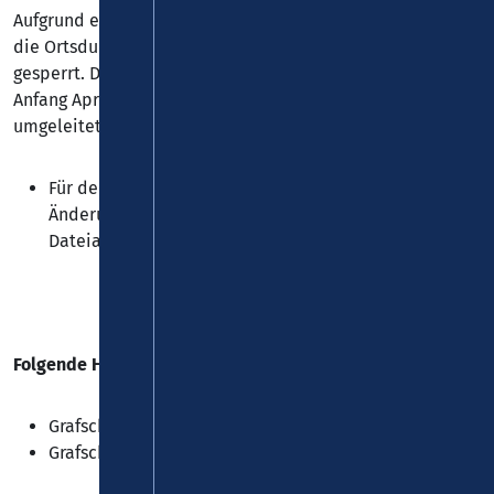
Aufgrund einer Baumaßnahme, wird ab dem 06.07.2026
die Ortsdurchfahrt Grafschaft-Bengen für den Verkehr voll
gesperrt. Die Baumaßnahme dauert voraussichtlich bis
Anfang April 2027. Die
Linien 834, 838 und 854
werden
umgeleitet.
Für den Schulbeginn ab 10.08.2026 ergeben sich
Änderungen. Es gelten Baustellenfahrpläne (siehe
Dateianhang).
Folgende Haltestellen können nicht bedient werden:
Grafschaft - Bengen, „Kirchstraße“
Grafschaft - Bengen, „Zum Simmel“