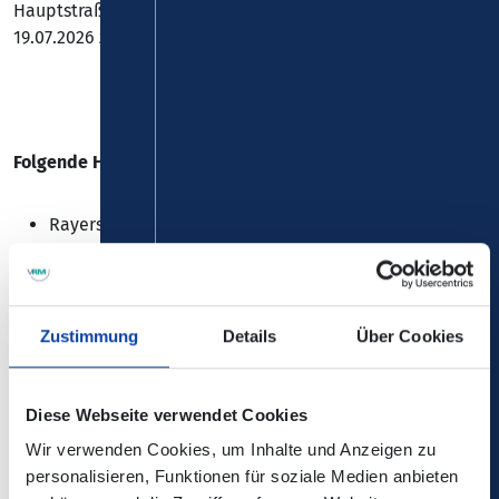
Hauptstraße, kommt es im Zeitraum vom 29.06. bis
19.07.2026 zu Einschränkungen bei der
Linie 607
.
Folgende Haltestelle kann nicht bedient werden:
Rayerschied, "Kirche"
=>
Bitte weichen Sie auf die Haltestelle "Pleizenhausen,
Kapelle” aus.
Zustimmung
Details
Über Cookies
Diese Webseite verwendet Cookies
Wir verwenden Cookies, um Inhalte und Anzeigen zu
Die Änderungen sind nicht in der elektronischen
personalisieren, Funktionen für soziale Medien anbieten
Verbindungsauskunft enthalten!