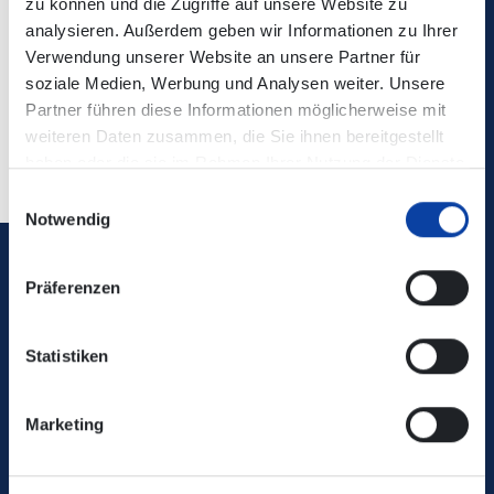
zu können und die Zugriffe auf unsere Website zu
analysieren. Außerdem geben wir Informationen zu Ihrer
Kontaktdaten:
Verkehrsmeldungen – Stemmler-Bus
Verwendung unserer Website an unsere Partner für
soziale Medien, Werbung und Analysen weiter. Unsere
Partner führen diese Informationen möglicherweise mit
weiteren Daten zusammen, die Sie ihnen bereitgestellt
Zurück
haben oder die sie im Rahmen Ihrer Nutzung der Dienste
gesammelt haben.
Einwilligungsauswahl
Notwendig
Verkehrsverbund Rhein-Mosel GmbH
Präferenzen
0800 5 986 986
Statistiken
kostenfrei täglich 8 - 20 Uhr
Marketing
Ihr Kontakt zu uns