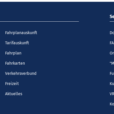
S
Fahrplanauskunft
Do
Tarifauskunft
F
Fahrplan
On
Fahrkarten
"M
Verkehrsverbund
F
Freizeit
Ku
Aktuelles
VR
Ko