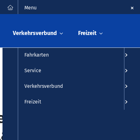
FAQ
Kontakt
Suche
Menu
Fahrplanauskunft
Verkehrsverbund
Freizeit
Fahrplan
Fahrkarten
Service
Verkehrsverbund
Freizeit
es ->
latz"