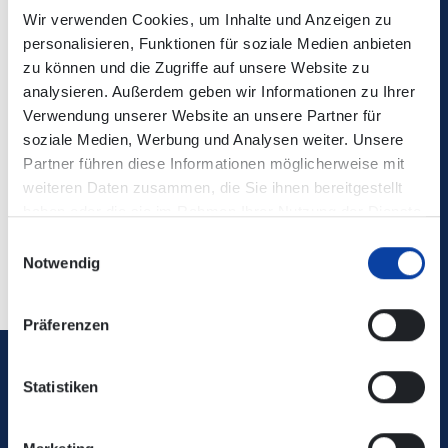
Wir verwenden Cookies, um Inhalte und Anzeigen zu
personalisieren, Funktionen für soziale Medien anbieten
zu können und die Zugriffe auf unsere Website zu
Die Änderungen sind nicht in der elektronischen
analysieren. Außerdem geben wir Informationen zu Ihrer
Verbindungsauskunft enthalten!
Verwendung unserer Website an unsere Partner für
soziale Medien, Werbung und Analysen weiter. Unsere
Partner führen diese Informationen möglicherweise mit
Kontaktdaten/ zuständiges Verkehrsunternehmen:
Home
weiteren Daten zusammen, die Sie ihnen bereitgestellt
haben oder die sie im Rahmen Ihrer Nutzung der Dienste
gesammelt haben.
Einwilligungsauswahl
Zurück
Notwendig
Präferenzen
Verkehrsverbund Rhein-Mosel GmbH
Statistiken
0800 5 986 986