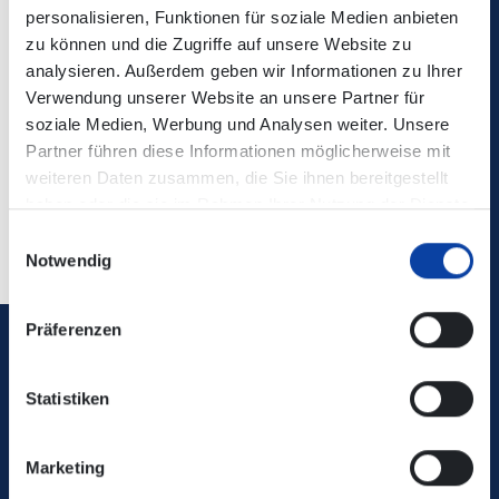
personalisieren, Funktionen für soziale Medien anbieten
Die Änderungen sind nicht in der elektronischen
zu können und die Zugriffe auf unsere Website zu
Verbindungsauskunft enthalten!
analysieren. Außerdem geben wir Informationen zu Ihrer
Verwendung unserer Website an unsere Partner für
soziale Medien, Werbung und Analysen weiter. Unsere
Kontaktdaten/ zuständiges Verkehrsunternehmen:
Home
Partner führen diese Informationen möglicherweise mit
weiteren Daten zusammen, die Sie ihnen bereitgestellt
haben oder die sie im Rahmen Ihrer Nutzung der Dienste
Zurück
gesammelt haben.
Einwilligungsauswahl
Notwendig
Präferenzen
Verkehrsverbund Rhein-Mosel GmbH
Statistiken
0800 5 986 986
Marketing
kostenfrei täglich 8 - 20 Uhr