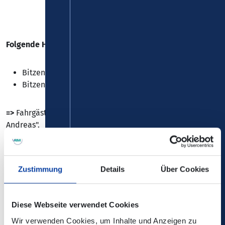
Folgende Haltestellen können nicht bedient werden:
Bitzen, "Kindergarten"
Bitzen, "Milchbude"
=>
Fahrgäste nutzen bitte die Haltestelle "Bitzen, St.
Andreas".
Bitte auch folgende Meldung beachten
:
Busse 260 und
261: Haltestellenausfälle in Bitzen-Dünebusch und Bitzen
Zustimmung
Details
Über Cookies
- Verkehrsverbund Rhein-Mosel
Diese Webseite verwendet Cookies
Wir verwenden Cookies, um Inhalte und Anzeigen zu