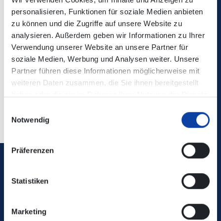
personalisieren, Funktionen für soziale Medien anbieten
Die Änderungen sind nicht in der elektronischen
zu können und die Zugriffe auf unsere Website zu
Verbindungsauskunft enthalten!
analysieren. Außerdem geben wir Informationen zu Ihrer
Verwendung unserer Website an unsere Partner für
Kontaktdaten/ zuständiges
soziale Medien, Werbung und Analysen weiter. Unsere
Verkehrsunternehmen:
Verkehrsbetriebe Mittelrhein
Partner führen diese Informationen möglicherweise mit
weiteren Daten zusammen, die Sie ihnen bereitgestellt
haben oder die sie im Rahmen Ihrer Nutzung der Dienste
Zurück
gesammelt haben.
Einwilligungsauswahl
Notwendig
Präferenzen
Verkehrsverbund Rhein-Mosel GmbH
Statistiken
0800 5 986 986
Marketing
kostenfrei täglich 8 - 20 Uhr