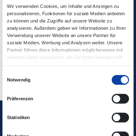
Wir verwenden Cookies, um Inhalte und Anzeigen zu
personalisieren, Funktionen für soziale Medien anbieten
zu können und die Zugriffe auf unsere Website zu
Die Änderungen sind nicht in der elektronischen
analysieren. Außerdem geben wir Informationen zu Ihrer
Verbindungsauskunft enthalten!
Verwendung unserer Website an unsere Partner für
soziale Medien, Werbung und Analysen weiter. Unsere
Partner führen diese Informationen möglicherweise mit
Kontaktdaten:
Verkehrsbetriebe Mittelrhein
weiteren Daten zusammen, die Sie ihnen bereitgestellt
haben oder die sie im Rahmen Ihrer Nutzung der Dienste
gesammelt haben.
Einwilligungsauswahl
Zurück
Notwendig
Präferenzen
Verkehrsverbund Rhein-Mosel GmbH
Statistiken
0800 5 986 986