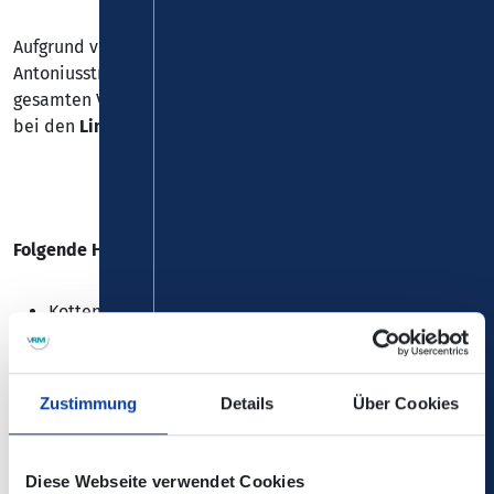
Aufgrund von Bauarbeiten in Kottenheim wird die
Antoniusstraße vom 22.06.2026 bis 03.09.2026 für den
gesamten Verkehr gesperrt. Es kommt zu Einschränkungen
bei den
Linien 317, 319, 320, 357, 394, 810 und N26
.
Folgende Haltestellen können nicht bedient werden:
Kottenheim, "Antoniusstraße"
Kottenheim, "Friedhof"
Kottenheim, "Keltenstraße"
Zustimmung
Details
Über Cookies
=>
Eine
Ersatzhaltestelle
befindet sich in der Straße
„Friedhofsweg“ / auf dem Friedhofsparkplatz.
Diese Webseite verwendet Cookies