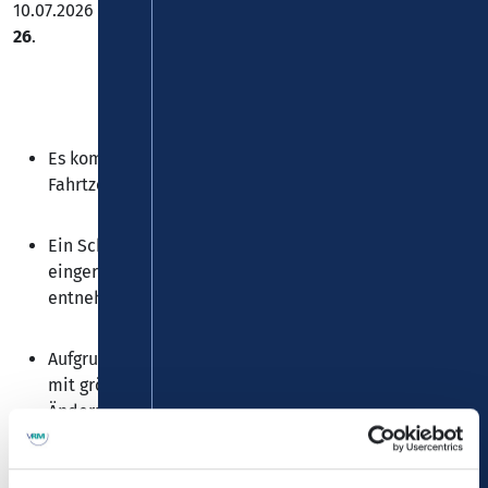
10.07.2026 zu Einschränkungen im Fahrplan der
Linie RB
26
.
Es kommt zu Zugausfällen und geänderten
Fahrtzeiten zwischen Koblenz Hbf und Mainz Hbf.
Ein Schienenersatzverkehr mit Bussen ist
eingerichtet. Die Lagepläne der Ersatzhaltestellen
entnehmen Sie bitte auf
www.bahnhof.de
.
Aufgrund der hohen Baustellenbelastung ist weiterhin
mit größeren Verspätungen und kurzfristigen
Änderungen im Fahrplan zu rechnen.