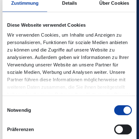
Zustimmung
Details
Über Cookies
Die Änderungen sind in der elektronischen
Diese Webseite verwendet Cookies
Verbindungsauskunft enthalten!
Wir verwenden Cookies, um Inhalte und Anzeigen zu
personalisieren, Funktionen für soziale Medien anbieten
Kontaktdaten:
RB 26 - MittelrheinBahn
zu können und die Zugriffe auf unsere Website zu
analysieren. Außerdem geben wir Informationen zu Ihrer
Fahrplaninformation:
Verwendung unserer Website an unsere Partner für
soziale Medien, Werbung und Analysen weiter. Unsere
Partner führen diese Informationen möglicherweise mit
Zugehörige Dateien
weiteren Daten zusammen, die Sie ihnen bereitgestellt
RB26_Fahrplaninformation_27.-30.06.2026.pdf
haben oder die sie im Rahmen Ihrer Nutzung der Dienste
(917
gesammelt haben.
KB)
Einwilligungsauswahl
RB26_Fahrplaninformation_01.-10.07.2026.pdf
(1 MB)
Notwendig
Präferenzen
Zurück