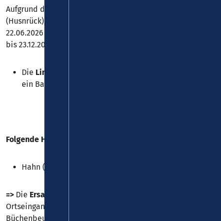
Aufgrund der Sanierung der Ortsdurchfahrt Hahn
(Husnrück), ist eine Durchfahrt für den Verkehr ab dem
22.06.2026 nicht mehr möglich. Diese Sperrung gilt vorerst
bis 23.12.2026.
Die
Linie 662
wird großräumig umgeleitet und es gilt
ein Baustellenfahrplan (siehe Dateianhang).
Folgende Haltestelle kann nicht bedient werden:
Hahn (Hunsrück), "Gemeindesaal"
=>
Die
Ersatzhaltestelle
befindet sich auf der L193 vor dem
Ortseingang (siehe Dateianhang). In Fahrtrichtung
Büchenbeuren wird dabei die Haltestelle am