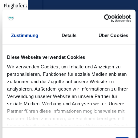
Flughafenzaun genutzt, in Richtung Briedeler Heck wird an
der Ortsseite gehalten.
Zustimmung
Details
Über Cookies
Die Änderungen sind nicht in der elektronischen
Diese Webseite verwendet Cookies
Verbindungsauskunft enthalten!
Wir verwenden Cookies, um Inhalte und Anzeigen zu
personalisieren, Funktionen für soziale Medien anbieten
Kontaktdaten/ zuständiges
zu können und die Zugriffe auf unsere Website zu
Verkehrsunternehmen:
Aktuelles – bkr mobility (bkr-
analysieren. Außerdem geben wir Informationen zu Ihrer
mobility.de)
Verwendung unserer Website an unsere Partner für
soziale Medien, Werbung und Analysen weiter. Unsere
Baustellenfahrplan/ Lageplan Ersatzhaltestelle:
Partner führen diese Informationen möglicherweise mit
weiteren Daten zusammen, die Sie ihnen bereitgestellt
haben oder die sie im Rahmen Ihrer Nutzung der Dienste
Zugehörige Dateien
gesammelt haben.
Einwilligungsauswahl