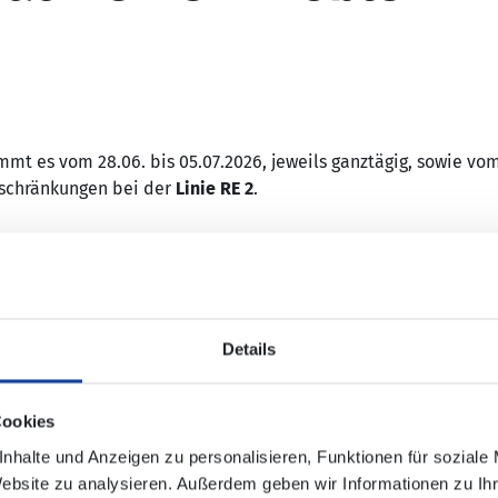
es vom 28.06. bis 05.07.2026, jeweils ganztägig, sowie vom 1
nschränkungen bei der
Linie RE 2
.
ischen Koblenz Hbf und Oberwesel.
Details
zwischen Koblenz Hbf und Mainz Hbf.
Cookies
ist eingerichtet. Die Mitnahme von Fahrrädern ist in den Buss
nhalte und Anzeigen zu personalisieren, Funktionen für soziale
Haltestellen des Ersatzverkehrs nicht immer direkt an den jew
Website zu analysieren. Außerdem geben wir Informationen zu I
 auf
www.bahnhof.de
.