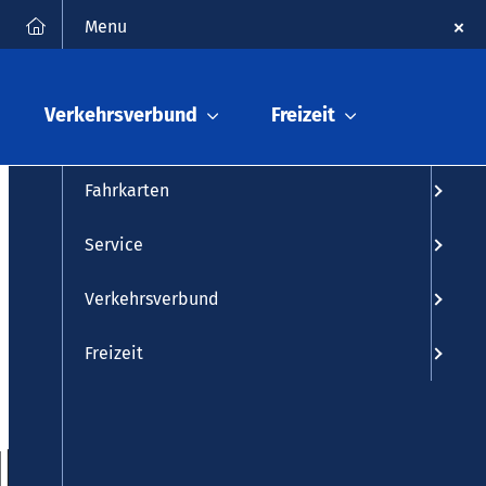
FAQ
Kontakt
Suche
Menu
Fahrplanauskunft
Verkehrsverbund
Freizeit
Fahrplan
Fahrkarten
Service
Verkehrsverbund
Freizeit
 Hbf ◄►