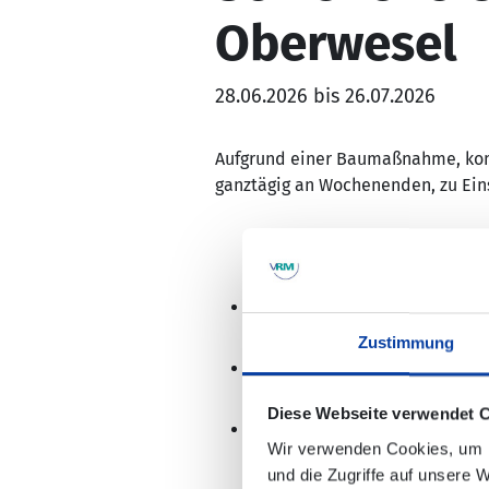
Oberwesel
28.06.2026 bis 26.07.2026
Aufgrund einer Baumaßnahme, kommt 
ganztägig an Wochenenden, zu Ei
Es kommt zu Teilausfällen zw
Zustimmung
Ab 21 Uhr entfallen die Züge 
Diese Webseite verwendet 
Ein Ersatzverkehr mit Bussen 
Wir verwenden Cookies, um I
Bitte beachten Sie, dass die 
und die Zugriffe auf unsere 
Lagepläne des SEV finden Sie