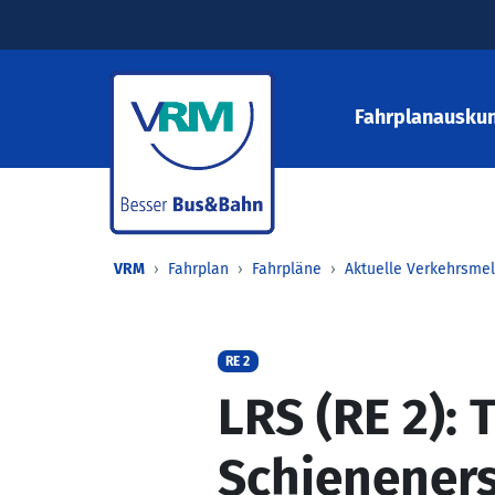
Fahrplanauskun
VRM
Fahrplan
Fahrpläne
Aktuelle Verkehrsme
RE 2
LRS (RE 2): T
Schienener