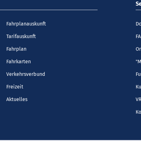
S
Fahrplanauskunft
Do
Tarifauskunft
F
Fahrplan
On
Fahrkarten
"M
Verkehrsverbund
F
Freizeit
Ku
Aktuelles
VR
Ko