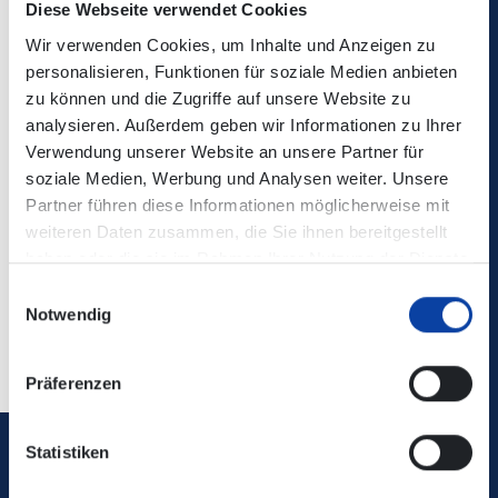
Diese Webseite verwendet Cookies
Wir verwenden Cookies, um Inhalte und Anzeigen zu
personalisieren, Funktionen für soziale Medien anbieten
zu können und die Zugriffe auf unsere Website zu
Die Änderungen sind nicht in der elektronischen
analysieren. Außerdem geben wir Informationen zu Ihrer
Verbindungsauskunft enthalten!
Verwendung unserer Website an unsere Partner für
soziale Medien, Werbung und Analysen weiter. Unsere
Partner führen diese Informationen möglicherweise mit
Kontaktdaten:
Willkommen - Verkehrsbetriebe
weiteren Daten zusammen, die Sie ihnen bereitgestellt
Mittelrhein (verkehrsbetriebe-mittelrhein.de)
haben oder die sie im Rahmen Ihrer Nutzung der Dienste
gesammelt haben.
Einwilligungsauswahl
Notwendig
Zurück
Präferenzen
Statistiken
Verkehrsverbund Rhein-Mosel GmbH