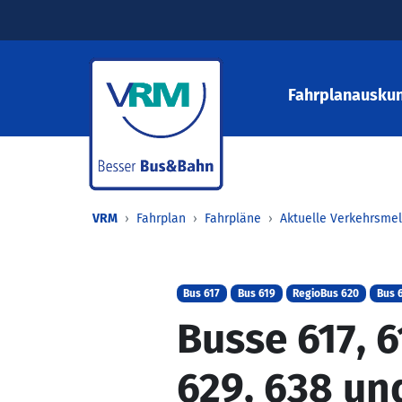
Fahrplanauskun
VRM
Fahrplan
Fahrpläne
Aktuelle Verkehrsme
Bus 617
Bus 619
RegioBus 620
Bus 
Busse 617, 6
629, 638 und