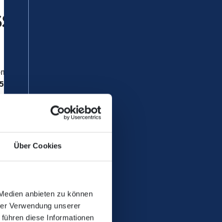
steig A
kommt es im Zeitraum von Montag,
25, 628, 629, 638 und 675
werden
Über Cookies
 Medien anbieten zu können
hrer Verwendung unserer
 führen diese Informationen