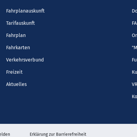
Fahrplanauskunft
Do
Tarifauskunft
F
Fahrplan
On
Fahrkarten
"M
Verkehrsverbund
F
Freizeit
Ku
Aktuelles
VR
Ko
elden
Erklärung zur Barrierefreiheit