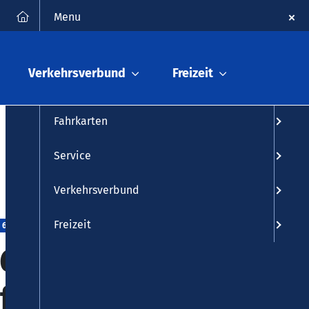
FAQ
Kontakt
Suche
Menu
Fahrplanauskunft
Verkehrsverbund
Freizeit
Fahrplan
Fahrkarten
Service
Verkehrsverbund
Freizeit
 675
 625, 628,
fall