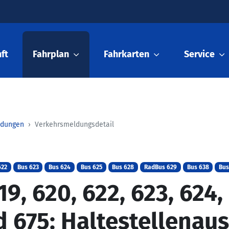
ft
Fahrplan
Fahrkarten
Service
ldungen
Verkehrsmeldungsdetail
622
Bus 623
Bus 624
Bus 625
Bus 628
RadBus 629
Bus 638
Bus
19, 620, 622, 623, 624,
 675: Haltestellenaus