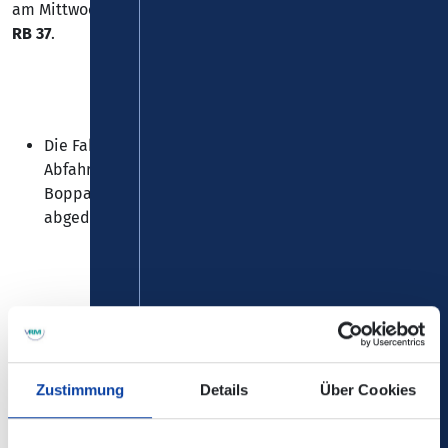
am Mittwoch, 03.06.2026 zu Einschränkungen bei der
Linie
RB 37
.
Die Fahrten der Hunsrückbahn von 15:02 Uhr mit
Abfahrt in Boppard bis 23:57 Uhr mit Ankunft in
Boppard werden mit Schienenersatzverkehr
abgedeckt.
=>
Die Fahrgäste werden mit Fahrgastinformationen über
die elektronischen Fahrgastinformationssysteme an den
Haltepunkten über den Schienenersatzverkehr informiert.
Zustimmung
Details
Über Cookies