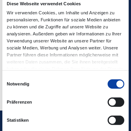
Diese Webseite verwendet Cookies
Wir verwenden Cookies, um Inhalte und Anzeigen zu
Die Änderungen sind in der elektronischen
personalisieren, Funktionen für soziale Medien anbieten
Verbindungsauskunft enthalten!
www.bahn.de
zu können und die Zugriffe auf unsere Website zu
analysieren. Außerdem geben wir Informationen zu Ihrer
Kontaktdaten:
Willkommen - Hunsrückbahn
Verwendung unserer Website an unsere Partner für
(hunsrueckbahn.de)
soziale Medien, Werbung und Analysen weiter. Unsere
Partner führen diese Informationen möglicherweise mit
weiteren Daten zusammen, die Sie ihnen bereitgestellt
Lagepläne SEV:
www.bahnhof.de
haben oder die sie im Rahmen Ihrer Nutzung der Dienste
gesammelt haben.
Einwilligungsauswahl
Notwendig
Zurück
Präferenzen
Statistiken
Verkehrsverbund Rhein-Mosel GmbH