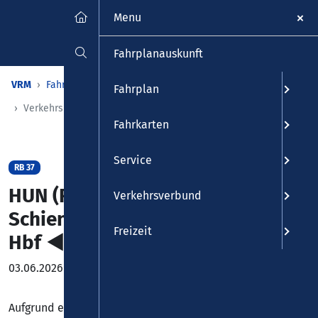
Menu
Fahrplanauskunft
VRM
Fahrplan
Fahrpläne
Aktuelle Verkehrsmeldungen
Fahrplan
Verkehrsmeldungsdetail
Fahrkarten
Service
RB 37
HUN (RB 37):
Verkehrsverbund
Schienenersatzverkehr Boppard
Freizeit
Hbf ◄► Emmelshausen
03.06.2026
Aufgrund eines kurzfristigen Personalausfalls, kommt es